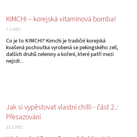
KIMCHI – korejská vitamínová bomba!
7.3.2021
Co je to KIMCHI? Kimchi je tradiční korejská
kvašená pochoutka vyrobená se pekingského zelí,
dalších druhů zeleniny a koření, které patří mezi
nejzdr...
Jak si vypěstovat vlastní chilli - část 2.:
Přesazování
21.2.2021