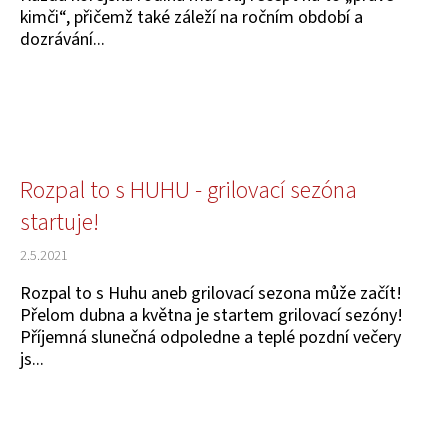
kimči“, přičemž také záleží na ročním období a
dozrávání...
Rozpal to s HUHU - grilovací sezóna
startuje!
2.5.2021
Rozpal to s Huhu aneb grilovací sezona může začít!
Přelom dubna a května je startem grilovací sezóny!
Příjemná slunečná odpoledne a teplé pozdní večery
js...