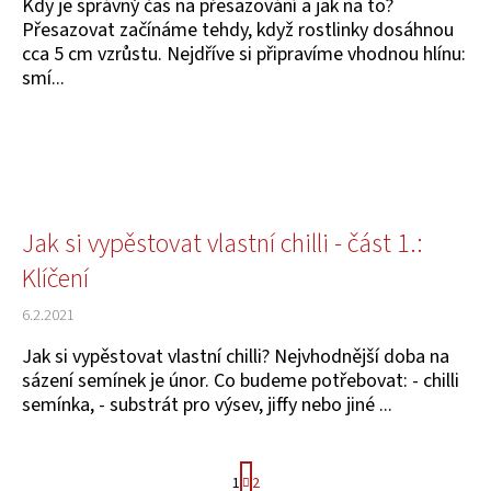
Kdy je správný čas na přesazování a jak na to?
Přesazovat začínáme tehdy, když rostlinky dosáhnou
cca 5 cm vzrůstu. Nejdříve si připravíme vhodnou hlínu:
smí...
Jak si vypěstovat vlastní chilli - část 1.:
Klíčení
6.2.2021
Jak si vypěstovat vlastní chilli? Nejvhodnější doba na
sázení semínek je únor. Co budeme potřebovat: - chilli
semínka, - substrát pro výsev, jiffy nebo jiné ...
S
1
2
t