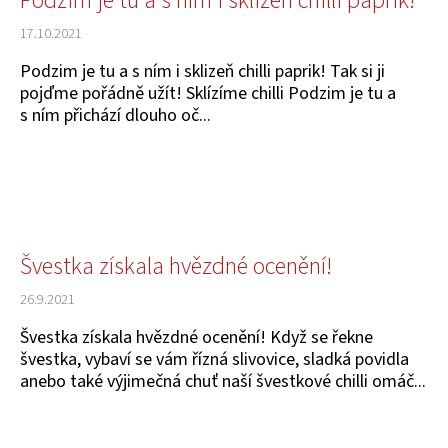
Podzim je tu a s ním i sklizeň chilli paprik!
17.10.2021
Podzim je tu a s ním i sklizeň chilli paprik! Tak si ji
pojďme pořádně užít! Sklízíme chilli Podzim je tu a
s ním přichází dlouho oč...
Švestka získala hvězdné ocenění!
26.9.2021
Švestka získala hvězdné ocenění! Když se řekne
švestka, vybaví se vám řízná slivovice, sladká povidla
anebo také výjimečná chuť naší švestkové chilli omáč...