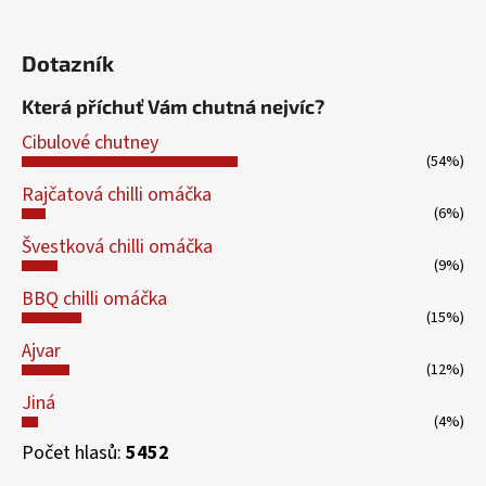
Dotazník
Která příchuť Vám chutná nejvíc?
Cibulové chutney
(54%)
Rajčatová chilli omáčka
(6%)
Švestková chilli omáčka
(9%)
BBQ chilli omáčka
(15%)
Ajvar
(12%)
Jiná
(4%)
Počet hlasů:
5452