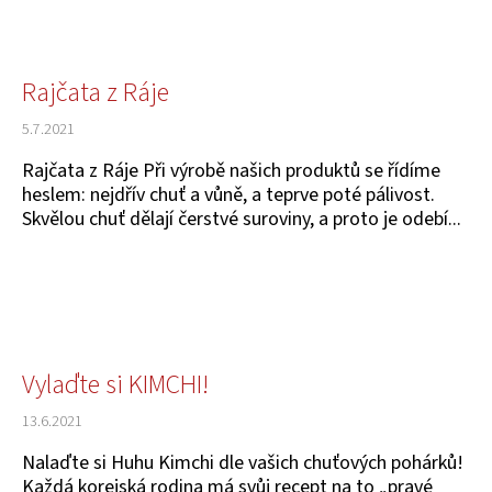
Rajčata z Ráje
5.7.2021
Rajčata z Ráje Při výrobě našich produktů se řídíme
heslem: nejdřív chuť a vůně, a teprve poté pálivost.
Skvělou chuť dělají čerstvé suroviny, a proto je odebí...
Vylaďte si KIMCHI!
13.6.2021
Nalaďte si Huhu Kimchi dle vašich chuťových pohárků!
Každá korejská rodina má svůj recept na to „pravé