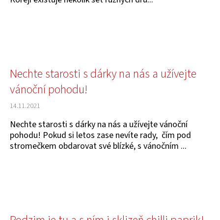
č
u
j
e
m
e
Nechte starosti s dárky na nás a užívejte
vánoční pohodu!
SUŠENÉ
MASO
25G
14.11.2021
85
Nechte starosti s dárky na nás a užívejte vánoční
Kč
pohodu! Pokud si letos zase nevíte rady, čím pod
stromečkem obdarovat své blízké, s vánočním ...