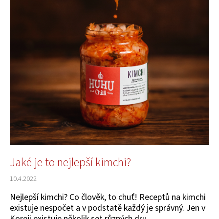
a
j
í
t
?
HLEDAT
Jaké je to nejlepší kimchi?
D
o
10.4.2022
p
o
Nejlepší kimchi? Co člověk, to chuť! Receptů na kimchi
r
existuje nespočet a v podstatě každý je správný. Jen v
u
Koreji existuje několik set různých dru...