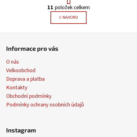
r
11
položek celkem
O
á
v
n
NAHORU
k
l
o
á
v
Z
d
á
á
a
n
Informace pro vás
c
p
í
í
a
O nás
p
t
Velkoobchod
r
í
v
Doprava a platba
k
Kontakty
y
Obchodní podmínky
v
Podmínky ochrany osobních údajů
ý
p
i
s
Instagram
u