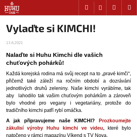
K
Přejít
Hledat
Nákup
M
Přihlášení
na
o
Zpět
Zpět
obsah
košík
š
Vylaďte si KIMCHI!
í
C
k
o
13.6.2021
p
Nalaďte si Huhu Kimchi dle vašich
o
chuťových pohárků!
t
ř
Každá korejská rodina má svůj recept na to „pravé kimči“,
e
přičemž také záleží na ročním období a dozrávání
b
jednotlivých druhů zeleniny. Naše kimchi vyrábíme, tak
u
aby lahodilo tak vašim chuťovým pohárkům a zároveň
bylo vhodné pro vegany i vegetariány, protože do
j
tradičního kimchi patří rybí omáčka.
e
t
A jak připravujeme naše KIMCHI?
Prozkoumejte
e
zákulisí výroby Huhu kimchi ve videu
,
které bylo
n
natočeno v rámci magazínu Víkend s TV Nova.