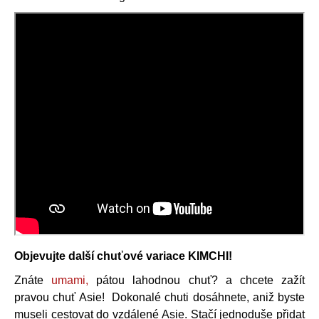
a
j
í
t
?
HLEDAT
D
o
Objevujte další chuťové variace KIMCHI!
p
o
Znáte
umami,
pátou lahodnou chuť? a chcete zažít
r
pravou chuť Asie! Dokonalé chuti dosáhnete, aniž byste
u
museli cestovat do vzdálené Asie. Stačí jednoduše přidat