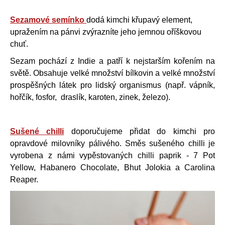
Sezamové semínko
dodá kimchi křupavý element,
upražením na pánvi zvýrazníte jeho jemnou oříškovou
chuť.
Sezam pochází z Indie a patří k nejstarším kořením na
světě. Obsahuje velké množství bílkovin a velké množství
prospěšných látek pro lidský organismus (např. vápník,
hořčík, fosfor, draslík, karoten, zinek, železo).
Sušené chilli
doporučujeme přidat do kimchi pro
opravdové milovníky pálivého. Směs sušeného chilli je
vyrobena z námi vypěstovaných chilli paprik - 7 Pot
Yellow, Habanero Chocolate, Bhut Jolokia a Carolina
Reaper.