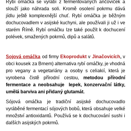
Rybí omáčka se vyrábí z fermentovaných ančoviček a
slouží jako náhrada soli. Kromě osolení pokrmu dává
jídlu ještě komplexnější chuť. Rybí omáčka je běžným
dochucovadlem v asijské kuchyni, ale používali ji už i ve
starém Římě. Rybí omáčku lze také použít k dochucení
polévek, smažených pokrmů, dipů a salátů.
Sojová omáčka
od firmy
Ekoprodukt
v
Jinačovicích
,
v
obci kousek za Brnem) alternativa rybí omáčky, je vhodná
pro vegany a vegetariány a osoby s celiakií
, která je
vyrobena čistě přírodní cestou,
metodou přírodní
fermentace a neobsahuje lepek, konzervační látky,
umělá barviva ani přidaný glutamát.
Sójová omáčka je tradiční asijské dochucovadlo
vyráběné fermentací sójových bobů, která obsahuje velké
množství antioxidantů. Používá se k dochucování sushi i
dalších asijských pokrmů.