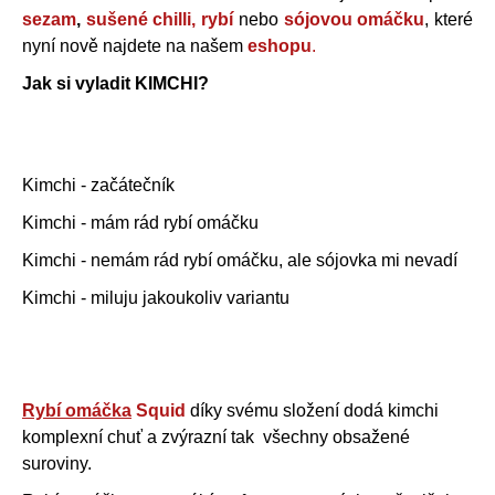
č
sezam
,
sušené chilli,
rybí
nebo
sójovou omáčku
, které
u
nyní nově najdete na našem
eshopu
.
j
Jak si vyladit KIMCHI?
e
m
e
Kimchi - začátečník
SUŠENÉ
MASO
Kimchi - mám rád rybí omáčku
25G
Kimchi - nemám rád rybí omáčku, ale sójovka mi nevadí
85
Kč
Kimchi - miluju jakoukoliv variantu
Rybí omáčka
Squid
díky svému složení dodá kimchi
komplexní chuť a zvýrazní tak všechny obsažené
suroviny.