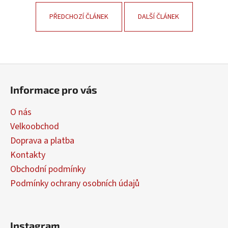
PŘEDCHOZÍ ČLÁNEK
DALŠÍ ČLÁNEK
Z
á
Informace pro vás
p
a
O nás
t
Velkoobchod
í
Doprava a platba
Kontakty
Obchodní podmínky
Podmínky ochrany osobních údajů
Instagram