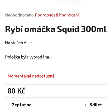
a
j
Průměrné
Neohodnoceno
Podrobnosti hodnocení
í
hodnocení
t
Rybí omáčka Squid 300ml
produktu
?
je
0,0
Na vlnách Asie
z
5
hvězdiček.
Položka byla vyprodána…
HLEDAT
Momentálně nedostupné
D
o
80 Kč
p
Měrná
o
cena:
r
Zeptat se
Sdílet
u