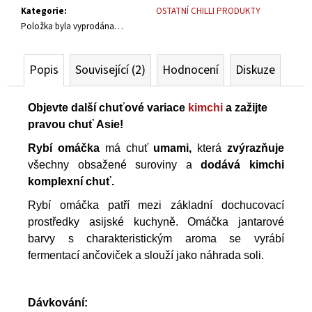
č
Kategorie
:
OSTATNÍ CHILLI PRODUKTY
u
Položka byla vyprodána…
j
e
Popis
Související (2)
Hodnocení
Diskuze
m
e
Objevte další chuťové variace
kimchi
a zažijte
pravou chuť Asie!
BBQ
OMÁČKA
Rybí omáčka
má chuť
umami
,
která
zvýrazňuje
-
EXTRAHOT
všechny obsažené suroviny a
dodává kimchi
125
komplexní chuť.
Kč
Rybí omáčka patří mezi základní dochucovací
prostředky asijské kuchyně. Omáčka jantarové
barvy s charakteristickým aroma se vyrábí
fermentací ančoviček a slouží jako náhrada soli.
Dávkování: