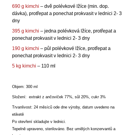
690 g kimchi
– dvě polévkové lžíce (min. dop.
dávka), protřepat a ponechat prokvasit v lednici 2- 3
dny
395 g kimchi
– jedna polévková lžíce, protřepat a
ponechat prokvasit v lednici 2- 3 dny
190 g kimchi
– půl polévkové lžíce, protřepat a
ponechat prokvasit v lednici 2- 3 dny
5 kg kimchi
– 110 ml
Objem: 300 ml
Složení: extrakt z ančoviček 77%, sůl 20%, cukr 3%
Trvanlivost: 24 měsíců ode dne výroby, datum uvedeno na
etiketě
Po otevření skladujte v lednici.
Tepelně upraveno, sterilováno. Bez umělých konzervantů a