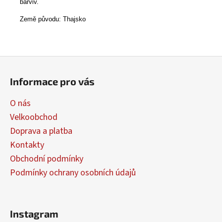
barviv.
Země původu: Thajsko
Z
á
Informace pro vás
p
a
O nás
t
Velkoobchod
í
Doprava a platba
Kontakty
Obchodní podmínky
Podmínky ochrany osobních údajů
Instagram