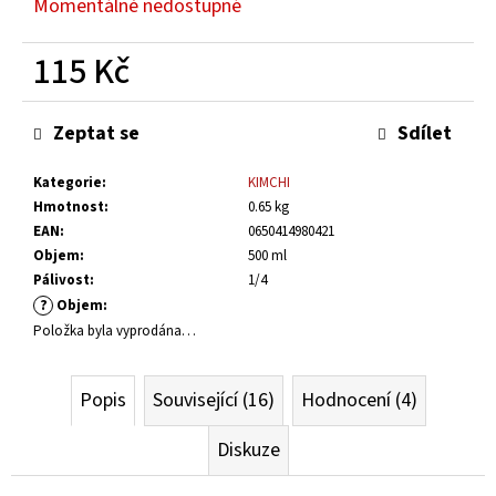
Momentálně nedostupné
č
u
115 Kč
j
e
Měrná
m
cena:
Zeptat se
Sdílet
e
Kategorie
:
KIMCHI
CIBULOVÉ
Hmotnost
:
0.65 kg
CHUTNEY
EAN
:
0650414980421
-
EXTRAHOT
Objem
:
500 ml
Pálivost
:
1/4
180
Kč
?
Objem
:
Položka byla vyprodána…
Popis
Související (16)
Hodnocení (4)
Diskuze