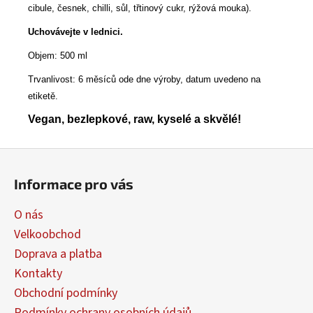
cibule, česnek, chilli, sůl, třtinový cukr, rýžová mouka).
Uchovávejte v lednici.
Objem: 500 ml
Trvanlivost: 6 měsíců ode dne výroby, datum uvedeno na
etiketě.
Vegan, bezlepkové, raw, kyselé a skvělé!
Z
á
Informace pro vás
p
a
O nás
t
Velkoobchod
í
Doprava a platba
Kontakty
Obchodní podmínky
Podmínky ochrany osobních údajů