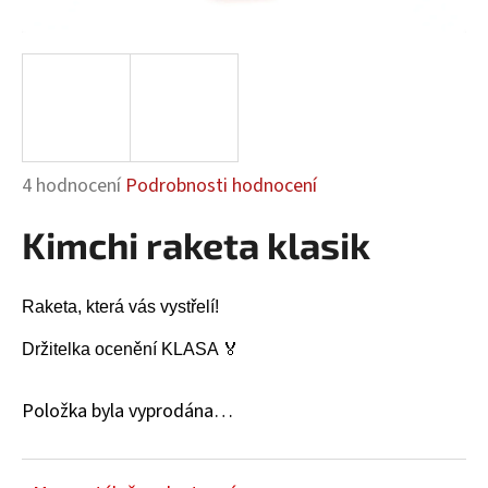
a
j
í
t
?
Průměrné
4 hodnocení
Podrobnosti hodnocení
hodnocení
Kimchi raketa klasik
produktu
HLEDAT
je
5,0
Raketa, která vás vystřelí!
z
5
Držitelka ocenění KLASA 🏅
D
hvězdiček.
o
p
Položka byla vyprodána…
o
r
u