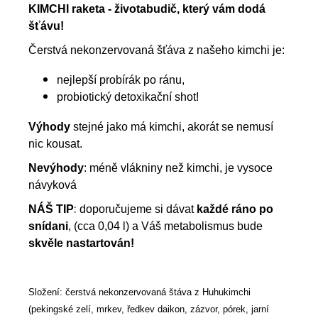
KIMCHI raketa - životabudič, který vám dodá
šťávu!
Čerstvá nekonzervovaná šťáva z našeho kimchi je:
nejlepší probírák po ránu,
probiotický detoxikační shot!
Výhody
stejné jako má kimchi, akorát se nemusí
nic kousat.
Nevýhody
: méně vlákniny než kimchi, je vysoce
návyková
:
NÁŠ TIP
doporučujeme si dávat
každé ráno po
snídani
, (cca 0,04 l) a Váš metabolismus bude
skvěle nastartován!
Složení: čerstvá
nekonzervovaná
štáva z Huhukimchi
(pekingské zelí, mrkev, ředkev daikon, zázvor, pórek, jarní