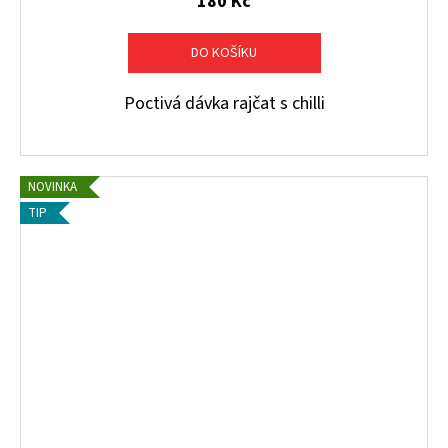
180 Kč
DO KOŠÍKU
Poctivá dávka rajčat s chilli
NOVINKA
TIP