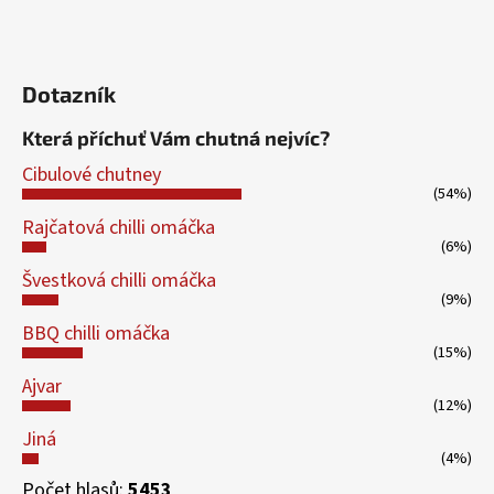
Dotazník
Která příchuť Vám chutná nejvíc?
Cibulové chutney
(54%)
Rajčatová chilli omáčka
(6%)
Švestková chilli omáčka
(9%)
BBQ chilli omáčka
(15%)
Ajvar
(12%)
Jiná
(4%)
Počet hlasů:
5453