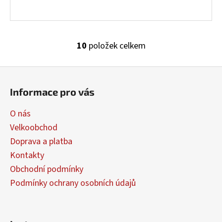
10
položek celkem
O
v
Z
l
á
á
Informace pro vás
d
p
a
a
O nás
c
t
í
Velkoobchod
í
p
Doprava a platba
r
Kontakty
v
Obchodní podmínky
k
y
Podmínky ochrany osobních údajů
v
ý
p