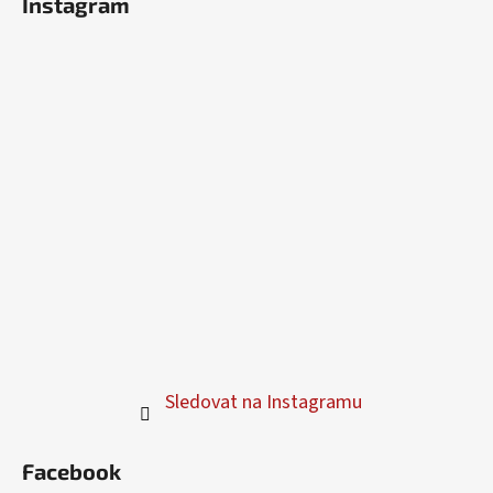
Instagram
i
s
u
Sledovat na Instagramu
Facebook