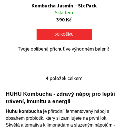
Kombucha Jasmín – Six Pack
Skladem
390 Kč
DO KOŠÍKU
Tvoje oblíbená příchuť ve výhodném balení!
4
položek celkem
O
v
l
HUHU Kombucha - zdravý nápoj pro lepší
á
trávení, imunitu a energii
d
Huhu kombucha
je přírodní, fermentovaný nápoj s
a
c
obsahem probiotik, který si zamilujete na první lok.
í
Skvělá alternativa k limonádám a slazeným nápojům -