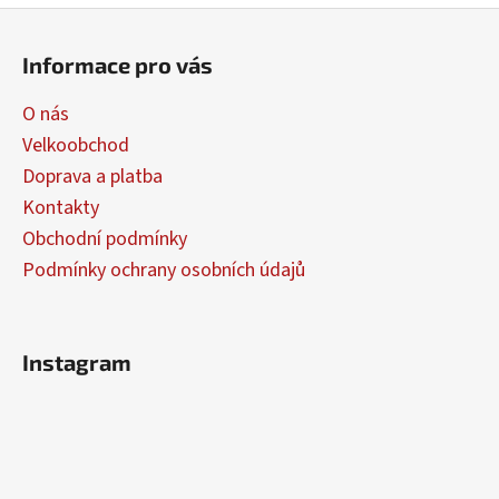
Z
á
Informace pro vás
p
a
O nás
t
Velkoobchod
í
Doprava a platba
Kontakty
Obchodní podmínky
Podmínky ochrany osobních údajů
Instagram