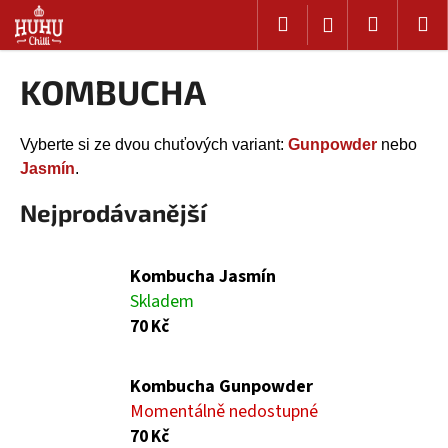
K
Přejít
Hledat
Nákup
M
Přihlášení
na
o
Zpět
Zpět
obsah
košík
š
KOMBUCHA
í
C
k
o
Vyberte si ze dvou chuťových variant:
Gunpowder
nebo
p
Jasmín
.
o
Nejprodávanější
t
ř
e
Kombucha Jasmín
b
Skladem
u
70 Kč
j
e
Kombucha Gunpowder
t
Momentálně nedostupné
e
70 Kč
n