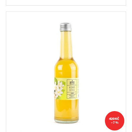
420 KČ
–7 %