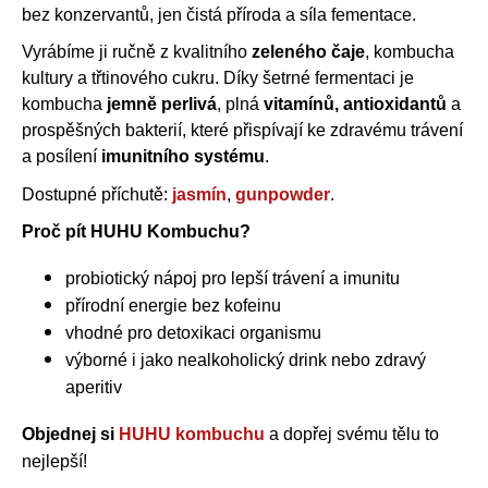
p
bez konzervantů, jen čistá příroda a síla fementace.
r
Vyrábíme ji ručně z kvalitního
zeleného čaje
, kombucha
v
kultury a třtinového cukru. Díky šetrné fermentaci je
k
kombucha
jemně perlivá
, plná
vitamínů, antioxidantů
a
y
v
prospěšných bakterií, které přispívají ke zdravému trávení
ý
a posílení
imunitního systému
.
p
Dostupné příchutě:
jasmín
,
gunpowder
.
i
s
Proč pít HUHU Kombuchu?
u
probiotický nápoj pro lepší trávení a imunitu
přírodní energie bez kofeinu
vhodné pro detoxikaci organismu
výborné i jako nealkoholický drink nebo zdravý
aperitiv
Objednej si
HUHU kombuchu
a dopřej svému tělu to
nejlepší!