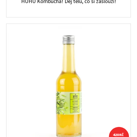
HUHU Kombucha! Dej tělu, co si zaslouží!
420 KČ