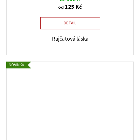
125 Kč
od
DETAIL
Rajčatová láska
NOVINKA