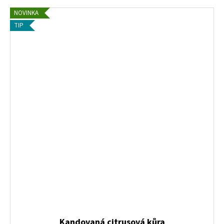
NOVINKA
TIP
Kandovaná citrusová kůra