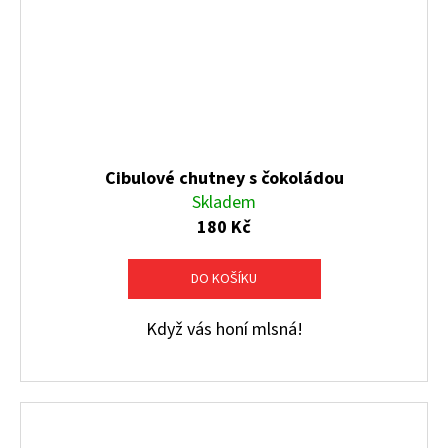
Cibulové chutney s čokoládou
Skladem
180 Kč
DO KOŠÍKU
Když vás honí mlsná!