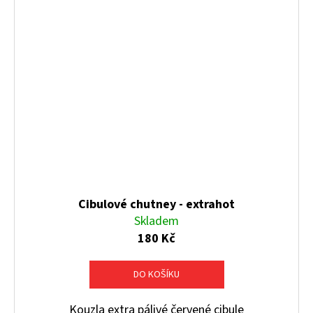
Cibulové chutney - extrahot
Skladem
180 Kč
DO KOŠÍKU
Kouzla extra pálivé červené cibule