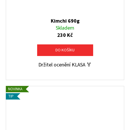
Kimchi 690g
Skladem
230 Kč
DO KOŠÍKU
Držitel ocenění KLASA 🏅
NOVINKA
TIP