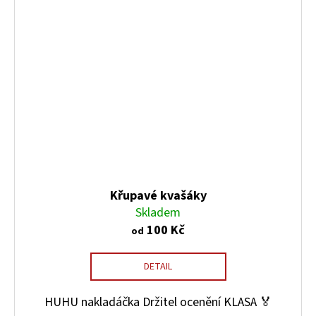
Křupavé kvašáky
Skladem
100 Kč
od
DETAIL
HUHU nakladáčka Držitel ocenění KLASA 🏅