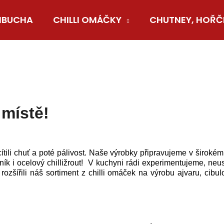
BUCHA
CHILLI OMÁČKY
CHUTNEY, HOŘČ
Co potřebujete najít?
HLEDAT
 místě!
Doporučujeme
ucítili chuť a poté pálivost. Naše výrobky připravujeme v širok
čník i ocelový chilližrout! V kuchyni rádi experimentujeme, ne
ozšířili náš sortiment z chilli omáček na výrobu ajvaru, cibu