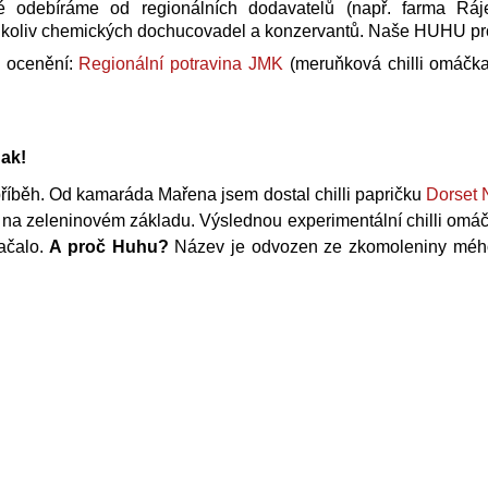
KIMCHI 690G
ŠVESTKOVÁ CHILLI
eré odebíráme od regionálních dodavatelů (např. farma R
koliv chemických dochucovadel a konzervantů. Naše HUHU pro
230 Kč
125 Kč
h ocenění:
Regionální potravina JMK
(meruňková chilli omáčk
nak!
příběh. Od kamaráda Mařena jsem dostal chilli papričku
Dorset
 na zeleninovém základu. Výslednou experimentální chilli omáč
začalo.
A proč Huhu?
Název je odvozen ze zkomoleniny mého p