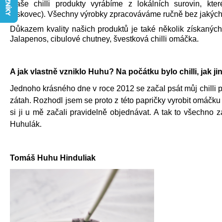
CIBULOVÉ CHUTNEY - HOT
Naše chilli produkty vyrábíme z lokálních surovin, kt
Lískovec). Všechny výrobky zpracováváme ručně bez jakých
180 Kč
Důkazem kvality našich produktů je také několik získanýc
Jalapenos, cibulové chutney, švestková chilli omáčka.
A jak vlastně vzniklo Huhu? Na počátku bylo chilli, jak ji
Jednoho krásného dne v roce 2012 se začal psát můj chilli 
zátah. Rozhodl jsem se proto z této papričky vyrobit omáčku
si ji u mě začali pravidelně objednávat. A tak to všechno 
Huhulák.
Tomáš Huhu Hinduliak