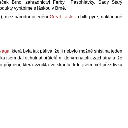
 OMÁČKA - HOT
áječek Brno, zahradnictví Ferby Pasohlávky, Sady Starý
dukty vyrábíme s láskou v Brně.
a), mezinárodní ocenění
Great Taste
- chilli pyré, nakládané
 Naga
, která byla tak pálivá, že ji nebylo možné sníst na jeden
ku jsem dal ochutnat přátelům, kterým natolik zachutnala, že
říjmení, která vznikla ve skautu, kde jsem měl přezdívku