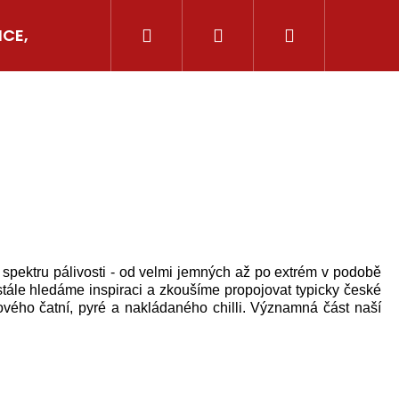
Hledat
Přihlášení
Nákupní
ICE, AJVARY
GRILOVÁNÍ
OSTATNÍ CHILLI
košík
ém spektru pálivosti - od velmi jemných až po extrém v podobě
ustále hledáme inspiraci a zkoušíme propojovat typicky české
lového čatní, pyré a nakládaného chilli. Významná část naší
Následující