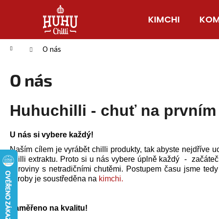
K
Přejít
na
o
KIMCHI
KOM
Zpět
Zpět
obsah
š
do
do
í
Domů
O nás
obchodu
obchodu
k
O nás
Huhuchilli - chuť na prvním
U nás si vybere každý!
Naším cílem je vyrábět chilli produkty, tak abyste nejdříve 
chilli extraktu. Proto si u nás vybere úplně každý - začáte
suroviny s netradičními chutěmi. Postupem času jsme tedy r
výroby je soustředěna na
kimchi.
Zaměřeno na kvalitu!