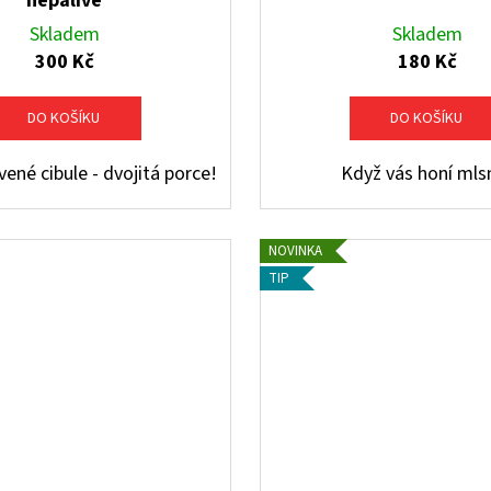
nepálivé
Skladem
Skladem
300 Kč
180 Kč
DO KOŠÍKU
DO KOŠÍKU
ené cibule - dvojitá porce!
Když vás honí mls
NOVINKA
TIP