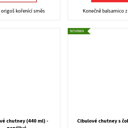
origoš kořenící směs
Konečně balsamico z
NOVINKA
vé chutney (440 ml) -
Cibulové chutney s č