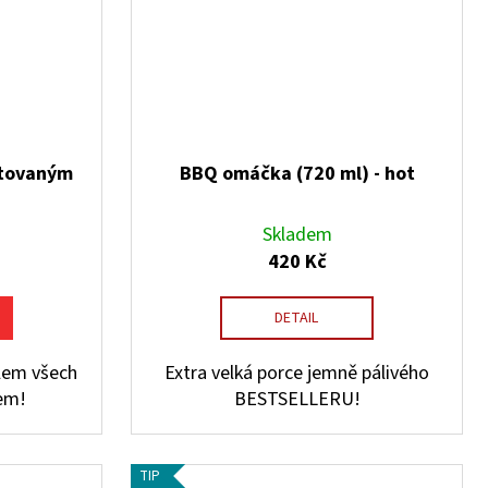
ntovaným
BBQ omáčka (720 ml) - hot
Skladem
420 Kč
DETAIL
álem všech
Extra velká porce jemně pálivého
em!
BESTSELLERU!
TIP