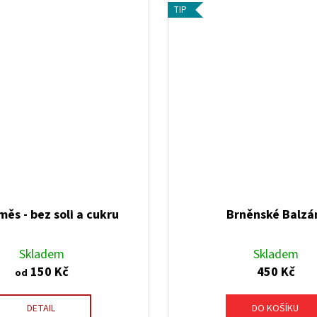
TIP
ěs - bez soli a cukru
Brněnské Balz
Skladem
Skladem
150 Kč
450 Kč
od
DETAIL
DO KOŠÍKU