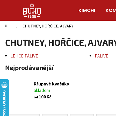
K
Přejít
na
o
KIMCHI
KOM
Zpět
Zpět
obsah
š
do
do
í
Domů
CHUTNEY, HOŘČICE, AJVARY
obchodu
obchodu
k
CHUTNEY, HOŘČICE, AJVAR
LEHCE PÁLIVÉ
PÁLIVÉ
Nejprodávanější
Křupavé kvašáky
Skladem
100 Kč
od
Ř