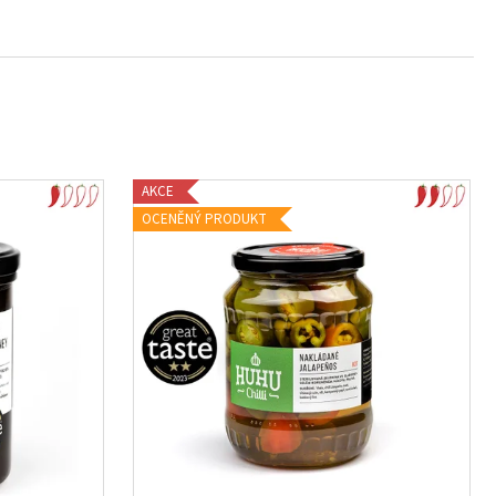
 OMÁČKA - HOT
AKCE
OCENĚNÝ PRODUKT