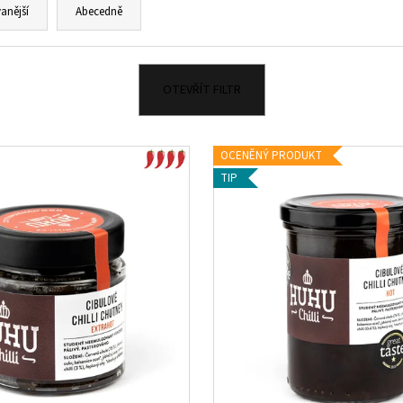
KIMCHI 690G
ŠVESTKOVÁ CHILLI
anější
Abecedně
230 Kč
125 Kč
OTEVŘÍT FILTR
OCENĚNÝ PRODUKT
TIP