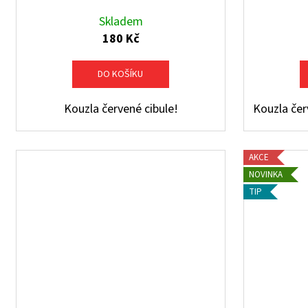
Skladem
180 Kč
DO KOŠÍKU
Kouzla červené cibule!
Kouzla červ
AKCE
NOVINKA
TIP