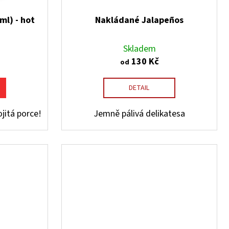
ml) - hot
Nakládané Jalapeños
Skladem
130 Kč
od
DETAIL
ojitá porce!
Jemně pálivá delikatesa