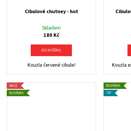
ů
Cibulové chutney - hot
Cibulo
Skladem
180 Kč
DO KOŠÍKU
Kouzla červené cibule!
Kouzla ex
AKCE
NOVINKA
NOVINKA
TIP