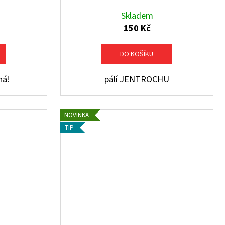
Skladem
150 Kč
DO KOŠÍKU
ná!
pálí JENTROCHU
NOVINKA
TIP