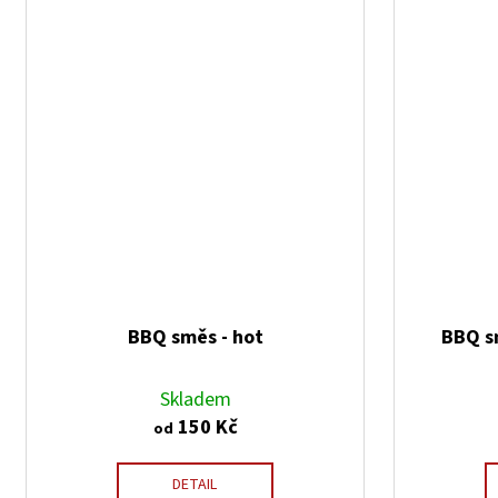
BBQ směs - hot
BBQ sm
Skladem
150 Kč
od
DETAIL