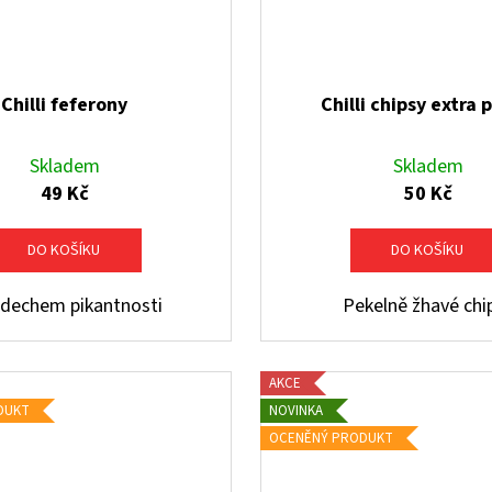
Chilli feferony
Chilli chipsy extra 
Skladem
Skladem
49 Kč
50 Kč
DO KOŠÍKU
DO KOŠÍKU
ádechem pikantnosti
Pekelně žhavé chi
AKCE
DUKT
NOVINKA
OCENĚNÝ PRODUKT