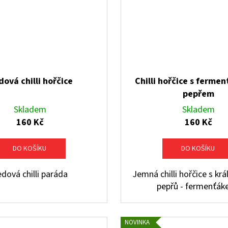
ová chilli hořčice
Chilli hořčice s ferme
pepřem
Skladem
Skladem
160 Kč
160 Kč
DO KOŠÍKU
DO KOŠÍKU
dová chilli paráda
Jemná chilli hořčice s kr
pepřů - fermenťák
NOVINKA