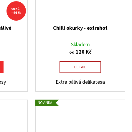
90 KČ
–44 %
pálivé
Chilli okurky - extrahot
Skladem
120 Kč
od
DETAIL
psy
Extra pálivá delikatesa
NOVINKA