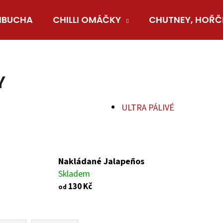
BUCHA
CHILLI OMÁČKY
CHUTNEY, HOŘČ
Co potřebujete najít?
Y
HLEDAT
ULTRA PÁLIVÉ
Doporučujeme
Nakládané Jalapeños
Skladem
130 Kč
od