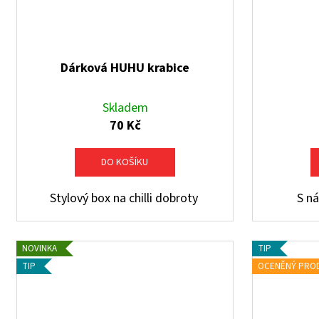
Dárková HUHU krabice
Skladem
70 Kč
DO KOŠÍKU
Stylový box na chilli dobroty
S n
NOVINKA
TIP
TIP
OCENĚNÝ PRO