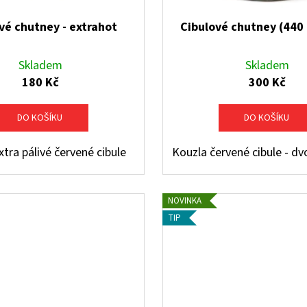
vé chutney - extrahot
Cibulové chutney (440 
Skladem
Skladem
180 Kč
300 Kč
DO KOŠÍKU
DO KOŠÍKU
tra pálivé červené cibule
Kouzla červené cibule - dv
NOVINKA
TIP