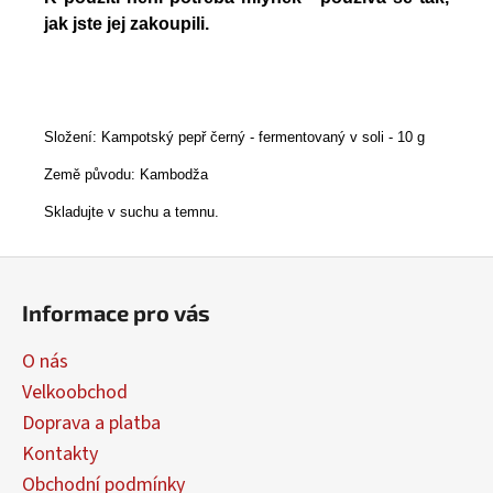
jak jste jej zakoupili.
Složení: Kampotský pepř černý - fermentovaný v soli - 10 g
Země původu: Kambodža
Skladujte v suchu a temnu.
Z
á
Informace pro vás
p
a
O nás
t
Velkoobchod
í
Doprava a platba
Kontakty
Obchodní podmínky