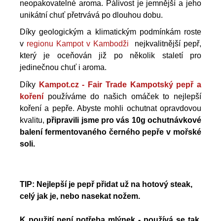
neopakovatelné aroma. Pálivost je jemnější a jeho
unikátní chuť přetrvává po dlouhou dobu.
Díky geologickým a klimatickým podmínkám roste
v
regionu Kampot v Kambodži
nejkvalitnější pepř,
který je oceňován již po několik staletí pro
jedinečnou chuť i aroma.
Díky
Kampot.cz - Fair Trade Kampotský pepř a
koření
používáme do našich omáček to nejlepší
koření a pepře. Abyste mohli ochutnat opravdovou
kvalitu,
připravili jsme pro vás
10g ochutnávkové
balení fermentovaného černého pepře v mořské
soli.
TIP: Nejlepší je pepř přidat už na hotový steak,
celý jak je, nebo nasekat nožem.
K použití není potřeba mlýnek - používá se tak,