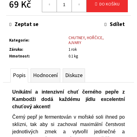
69 Kč
č
DO KOŠÍKU
u
Měrná
j
cena:
Zeptat se
Sdílet
e
m
e
CHUTNEY, HOŘČICE,
Kategorie
:
AJVARY
Záruka
:
1 rok
KIMCHI
Hmotnost
:
0.1 kg
RAKETA
KLASIK
115
Popis
Hodnocení
Diskuze
Kč
Unikátní a intenzivní chuť černého pepře z
Kambodži dodá každému jídlu excelentní
chuťový akcent!
Černý pepř je fermentován v mořské soli ihned po
sklizni, tak aby si zachoval maximální čerstvost
jednotlivých zrnek a vytvořil jedinečné a