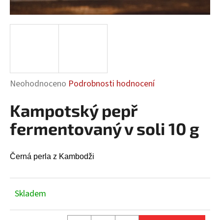
a
j
í
t
?
Průměrné
Neohodnoceno
Podrobnosti hodnocení
hodnocení
Kampotský pepř
produktu
HLEDAT
je
fermentovaný v soli 10 g
0,0
z
5
Černá perla z Kambodži
D
hvězdiček.
o
p
Skladem
o
r
u