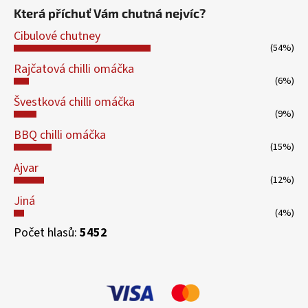
Která příchuť Vám chutná nejvíc?
Cibulové chutney
(54%)
Rajčatová chilli omáčka
(6%)
Švestková chilli omáčka
(9%)
BBQ chilli omáčka
(15%)
Ajvar
(12%)
Jiná
(4%)
Počet hlasů:
5452