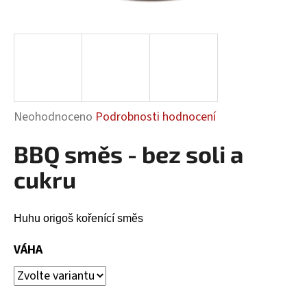
a
j
í
t
?
Průměrné
Neohodnoceno
Podrobnosti hodnocení
hodnocení
BBQ směs - bez soli a
produktu
HLEDAT
je
cukru
0,0
z
5
Huhu origoš kořenící směs
D
hvězdiček.
o
VÁHA
p
o
r
u