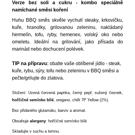
Verze bez soli a cukru - kombo speciálně
namíchané směsi koření
Huhu BBQ směs skvěle vychutí steaky, krkovičku,
kuře, hranolky, grilovanou zeleninu, nakládaný
hermelín, tofu, ryby, hemenex, volský oko nebo
omeletu. Ideální na grilování, jako přísada do
marinád nebo dochucení polévek.
TIP na přípravu:
obalte vaše oblíbené jídlo - steak,
kuře, rybu, sýry, tofu nebo zeleninu v BBQ směsi a
pečte/grilujte do zlatova.
Složení: Uzená červená paprika, černý pepř, sušený česnek,
hořčičné semínko bílé
, oregano, chilli 7P Yellow (1%).
Bez přidaného glutamátu, barviv a aromat.
Obsahuje
alergeny
: hořčičné semínko bílé
Skladujte v suchu a temnu.