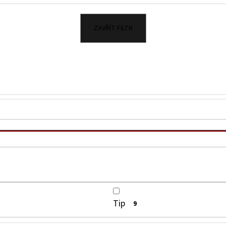
KIMCHI 690G
ŠVESTKOVÁ CHILLI
230 Kč
125 Kč
ZAVŘÍT FILTR
Tip
9