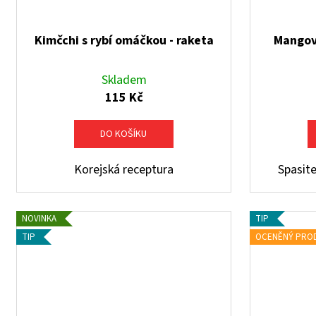
Kimčchi s rybí omáčkou - raketa
Mangov
Skladem
115 Kč
DO KOŠÍKU
Korejská receptura
Spasite
NOVINKA
TIP
TIP
OCENĚNÝ PRO