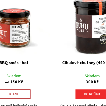
BBQ směs - hot
Cibulové chutney (440 
Skladem
Skladem
150 Kč
300 Kč
od
DETAIL
DO KOŠÍKU