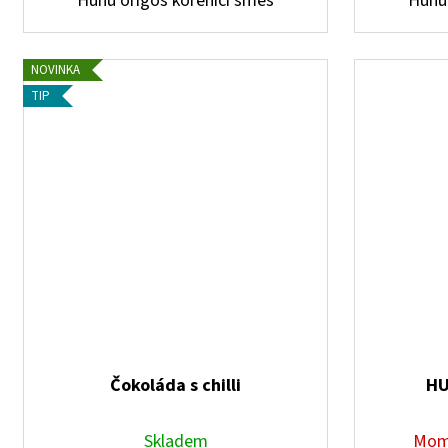
Huhu origoš kořenící směs
Huhu 
NOVINKA
TIP
Čokoláda s chilli
HU
Skladem
Mom