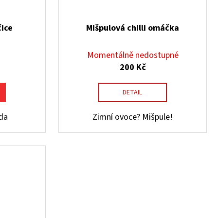
čice
Mišpulová chilli omáčka
Momentálně nedostupné
200 Kč
DETAIL
áda
Zimní ovoce? Mišpule!