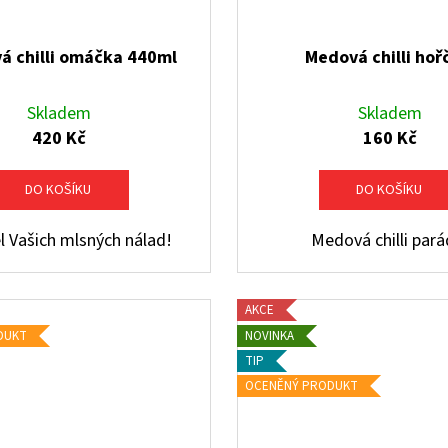
á chilli omáčka 440ml
Medová chilli hoř
Skladem
Skladem
420 Kč
160 Kč
DO KOŠÍKU
DO KOŠÍKU
l Vašich mlsných nálad!
Medová chilli par
AKCE
DUKT
NOVINKA
TIP
OCENĚNÝ PRODUKT