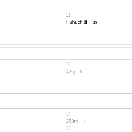
Huhuchilli
15
4,5g
0
250ml
0