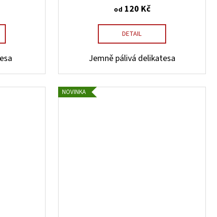
120 Kč
od
DETAIL
tesa
Jemně pálivá delikatesa
NOVINKA