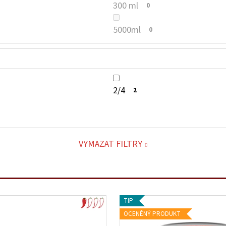
300 ml
0
5000ml
0
2/4
2
VYMAZAT FILTRY
TIP
OCENĚNÝ PRODUKT