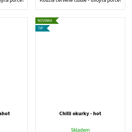
ojitá porce!
Kouzla červené cibule - dvojitá porce!
NOVINKA
TIP
rahot
Chilli okurky - hot
Skladem