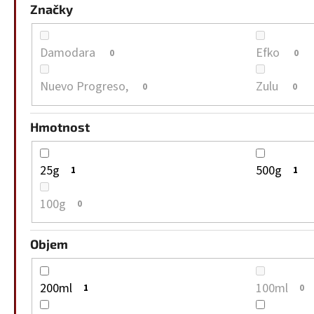
Značky
Damodara
Efko
0
0
Nuevo Progreso,
Zulu
0
0
Hmotnost
25g
500g
1
1
100g
0
Objem
200ml
100ml
1
0