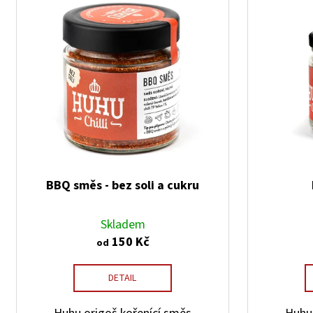
i
s
p
r
o
d
u
k
t
ů
BBQ směs - bez soli a cukru
Skladem
150 Kč
od
DETAIL