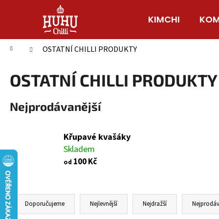
K
Přejít
na
o
KIMCHI
KOM
Zpět
Zpět
obsah
š
do
do
í
Domů
OSTATNÍ CHILLI PRODUKTY
obchodu
obchodu
k
OSTATNÍ CHILLI PRODUKTY
Nejprodávanější
Křupavé kvašáky
Skladem
100 Kč
od
Ř
a
Doporučujeme
Nejlevnější
Nejdražší
Nejprodáv
z