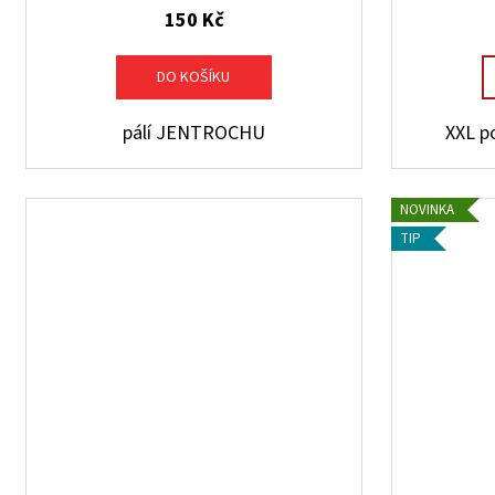
150 Kč
DO KOŠÍKU
pálí JENTROCHU
XXL p
NOVINKA
TIP