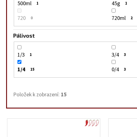
500ml
45g
1
1
720
720ml
0
2
Pálivost
1/3
3/4
1
3
1/4
0/4
15
3
Položek k zobrazení:
15
V
ý
p