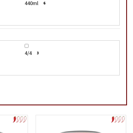
440ml
6
4/4
3