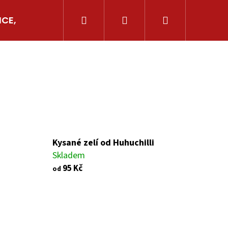
Hledat
Přihlášení
Nákupní
ICE, AJVARY
GRILOVÁNÍ
OSTATNÍ CHILLI
košík
Kysané zelí od Huhuchilli
Skladem
95 Kč
od
Následující