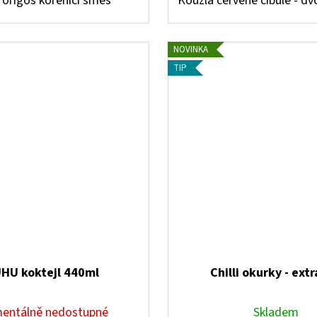
origoš kořenící směs
Kouzla červené cibule - dv
NOVINKA
TIP
HU koktejl 440ml
Chilli okurky - ext
entálně nedostupné
Skladem