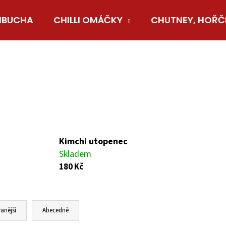
BUCHA
CHILLI OMÁČKY
CHUTNEY, HOŘČ
Co potřebujete najít?
HLEDAT
Doporučujeme
Kimchi utopenec
Skladem
180 Kč
anější
Abecedně