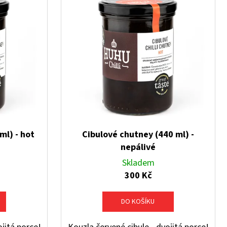
ml) - hot
Cibulové chutney (440 ml) -
nepálivé
Skladem
300 Kč
DO KOŠÍKU