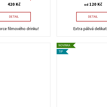
420 Kč
120 Kč
od
DETAIL
DETAIL
orce filmového drinku!
Extra pálivá delika
NOVINKA
TIP