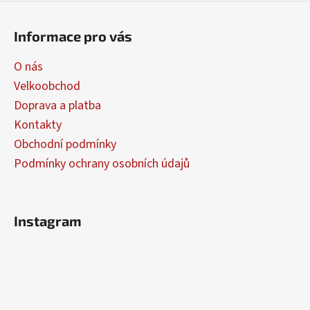
Z
á
Informace pro vás
p
a
O nás
t
Velkoobchod
í
Doprava a platba
Kontakty
Obchodní podmínky
Podmínky ochrany osobních údajů
Instagram