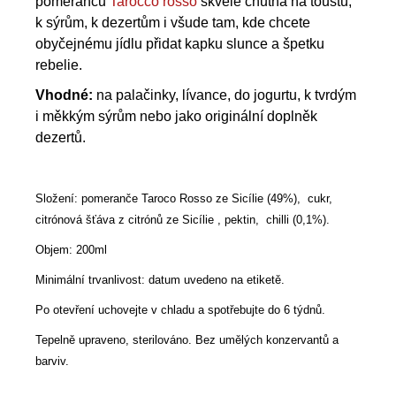
pomerančů
Tarocco rosso
skvěle chutná na toustu,
k sýrům, k dezertům i všude tam, kde chcete
obyčejnému jídlu přidat kapku slunce a špetku
rebelie.
Vhodné:
na palačinky, lívance, do jogurtu,
k tvrdým
i měkkým sýrům nebo jako originální doplněk
dezertů.
Složení: pomeranče Taroco Rosso ze Sicílie (49%), cukr,
citrónová šťáva z citrónů ze Sicílie , pektin,
chilli (0,1%).
Objem: 200ml
Minimální trvanlivost: datum uvedeno na etiketě.
Po otevření uchovejte v chladu a spotřebujte do 6 týdnů.
Tepelně upraveno, sterilováno. Bez umělých konzervantů a
barviv.