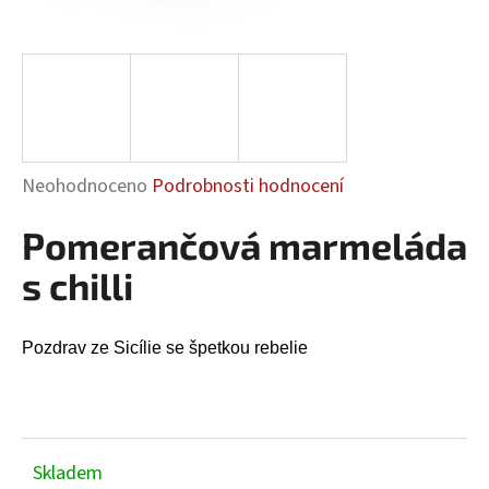
a
j
í
t
?
Průměrné
Neohodnoceno
Podrobnosti hodnocení
hodnocení
Pomerančová marmeláda
produktu
HLEDAT
je
s chilli
0,0
z
5
Pozdrav ze Sicílie se špetkou rebelie
D
hvězdiček.
o
p
o
r
Skladem
u