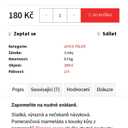
č
u
180 Kč
DO KOŠÍKU
j
e
Měrná
m
cena:
Zeptat se
Sdílet
e
Kategorie
:
LEHCE PÁLIVÉ
KIMCHI
Záruka
:
3 roky
RAKETA
Hmotnost
:
0.5 kg
KLASIK
Objem
:
200ml
115
Pálivost
:
1/4
Kč
Popis
Související (7)
Hodnocení
Diskuze
Zapomeňte na nudné snídaně.
Sladká, výrazná a nečekaně návyková.
Pomerančová marmeláda s kousky kůry z