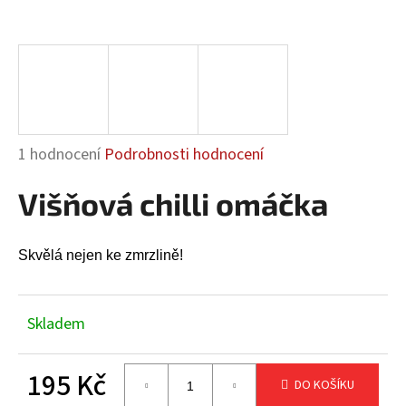
a
j
í
t
?
Průměrné
1 hodnocení
Podrobnosti hodnocení
hodnocení
Višňová chilli omáčka
produktu
HLEDAT
je
5,0
Skvělá nejen ke zmrzlině!
z
5
D
hvězdiček.
o
Skladem
p
o
195 Kč
r
DO KOŠÍKU
u