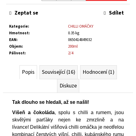
Měrná
č
cena:
u
Zeptat se
Sdílet
j
e
Kategorie
:
CHILLI OMÁČKY
m
Hmotnost
:
0.35 kg
e
EAN
:
0650414849032
Objem
:
200ml
Pálivost
:
2/4
CHILLI
PYRÉ
200
Popis
Související (16)
Hodnocení (1)
Kč
Diskuze
Tak dlouho se hledali, až se našli!
Višeň a čokoláda
, spolu s chilli a rumem, jsou
skvělými parťáky nejen ke zmrzlině a na
lívance!
Delikátní višňová chilli omáčka je neotřelou
kombinací čerstvých višní, chilli, kubánského rumu