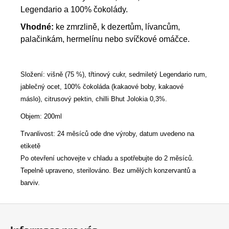
Legendario a 100% čokolády.
Vhodné:
ke zmrzlině, k dezertům, lívancům,
palačinkám, hermelínu nebo svíčkové omáčce.
Složení: v
išně (75 %), třtinový cukr, sedmiletý Legendario rum,
jablečný ocet, 100% čokoláda (kakaové boby, kakaové
máslo), citrusový pektin, chilli Bhut Jolokia 0,3%.
Objem: 200ml
Trvanlivost: 24 měsíců ode dne výroby, datum uvedeno na
etiketě
Po otevření uchovejte v chladu a spotřebujte do 2 měsíců.
Tepelně upraveno, sterilováno. Bez umělých konzervantů a
barviv.
Z
á