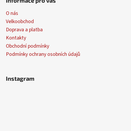
Informace pro vás
p
a
O nás
t
Velkoobchod
í
Doprava a platba
Kontakty
Obchodní podmínky
Podmínky ochrany osobních údajů
Instagram