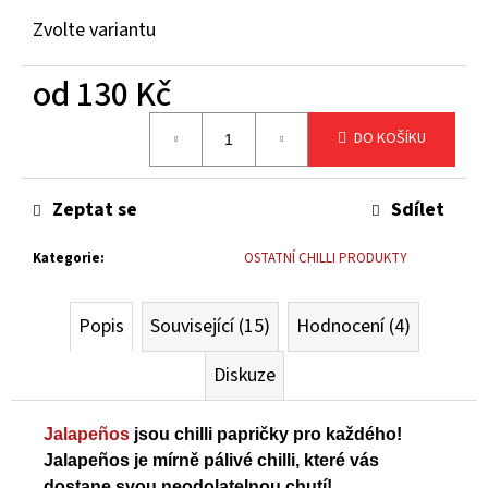
č
Zvolte variantu
u
j
od
130 Kč
e
m
Měrná
e
DO KOŠÍKU
cena:
KIMCHI
Zeptat se
Sdílet
690G
230
Kategorie
:
OSTATNÍ CHILLI PRODUKTY
Kč
Popis
Související (15)
Hodnocení (4)
Diskuze
Jalapeños
jsou chilli papričky pro každého!
Jalapeños je mírně pálivé chilli, které vás
dostane svou neodolatelnou chutí!