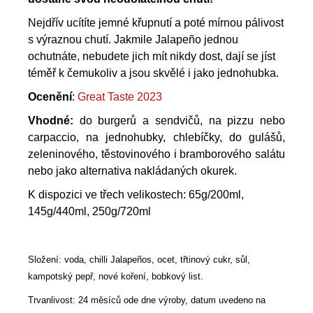
Nejdřív ucítíte jemné křupnutí a poté mírnou pálivost
s výraznou chutí. Jakmile Jalapeño jednou
ochutnáte, nebudete jich mít nikdy dost, dají se jíst
téměř k čemukoliv a jsou skvělé i jako jednohubka.
Ocenění
:
Great Taste 2023
Vhodné:
do burgerů a sendvičů, na pizzu nebo
carpaccio, na jednohubky, chlebíčky, do gulášů,
zeleninového, těstovinového i bramborového salátu
nebo jako alternativa nakládaných okurek.
K dispozici ve třech velikostech: 65g/200ml,
145g/440ml, 250g/720ml
Složení: voda, chilli Jalapeños, ocet, třtinový cukr, sůl,
kampotský pepř, nové koření, bobkový list.
Trvanlivost: 24 měsíců ode dne výroby, datum uvedeno na