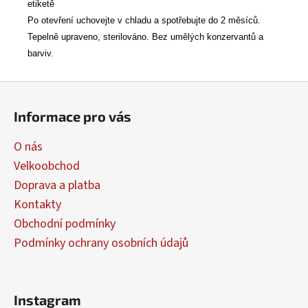
etiketě
Po otevření uchovejte v chladu a spotřebujte do 2 měsíců.
Tepelně upraveno, sterilováno. Bez umělých konzervantů a
barviv.
Z
á
Informace pro vás
p
a
O nás
t
Velkoobchod
í
Doprava a platba
Kontakty
Obchodní podmínky
Podmínky ochrany osobních údajů
Instagram