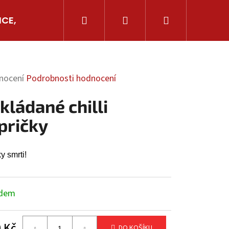
Hledat
Přihlášení
Nákupní
ICE, AJVARY
GRILOVÁNÍ
OSTATNÍ CHILLI
košík
ěrné
nocení
Podrobnosti hodnocení
cení
kládané chilli
ktu
pričky
y smrti!
iček.
adem
Následující
 Kč
DO KOŠÍKU