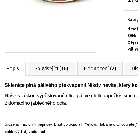
KIMCHI 690G
ŠVESTKOVÁ CHILLI
Měr
230 Kč
125 Kč
cena
Kate
Hmot
EAN
:
Obje
Páliv
Popis
Související (16)
Hodnocení (2)
Di
Sklenice plná pálivého překvapení! Nikdy nevíte, který ko
Naše s láskou vypěstované ultra pálivé chilli papričky jsme 
z domácího jablečného octa.
Složení: mix chilli papriček Bhut Jolokia, 7P Yellow, Habanero Chocolate(40
bobkový list, voda, sůl.