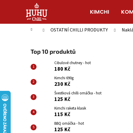
K
Přejít
na
o
KIMCHI
KOM
Zpět
Zpět
obsah
š
do
do
í
Domů
OSTATNÍ CHILLI PRODUKTY
Naklá
obchodu
obchodu
k
P
o
Top 10 produktů
s
t
Cibulové chutney - hot
180 Kč
r
a
Kimchi 690g
230 Kč
n
n
Švestková chilli omáčka - hot
125 Kč
í
p
Kimchi raketa klasik
115 Kč
a
n
BBQ omáčka - hot
125 Kč
e