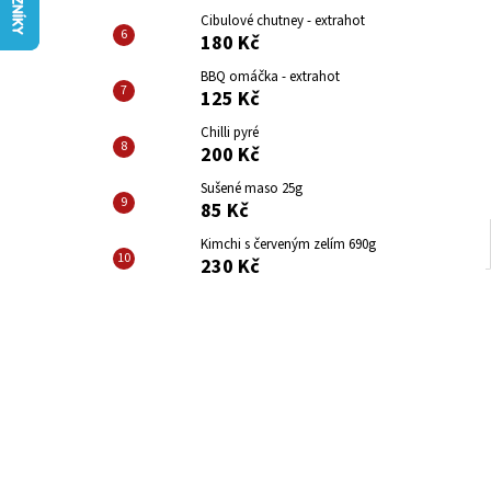
CIBULOVÉ CHUTNEY - HOT
l
Cibulové chutney - extrahot
180 Kč
180 Kč
BBQ omáčka - extrahot
125 Kč
Chilli pyré
200 Kč
Sušené maso 25g
85 Kč
Kimchi s červeným zelím 690g
230 Kč