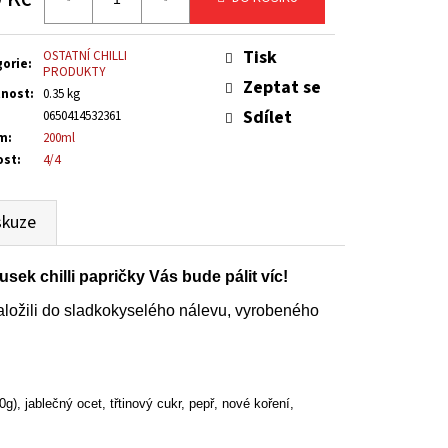
 OMÁČKA - HOT
ná
:
Tisk
OSTATNÍ CHILLI
gorie
:
PRODUKTY
Zeptat se
nost
:
0.35 kg
Sdílet
0650414532361
m
:
200ml
ost
:
4/4
skuze
usek chilli papričky Vás bude pálit víc!
naložili do sladkokyselého nálevu, vyrobeného
g), jablečný ocet, třtinový cukr, pepř, nové koření,