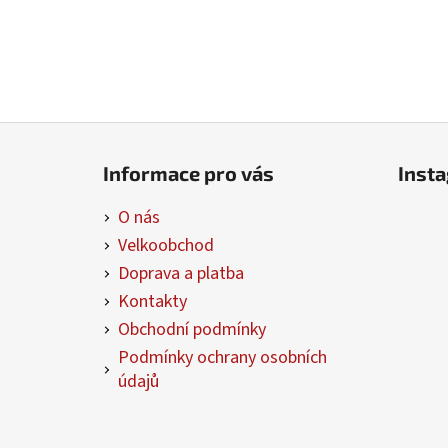
Z
á
Informace pro vás
Inst
p
a
O nás
t
Velkoobchod
í
Doprava a platba
Kontakty
Obchodní podmínky
Podmínky ochrany osobních
údajů