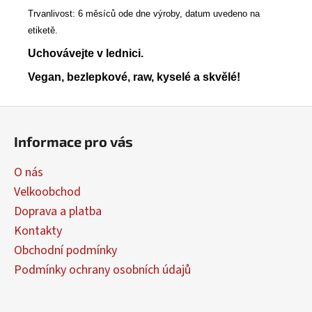
Trvanlivost: 6 měsíců ode dne výroby, datum uvedeno na
etiketě.
Uchovávejte v lednici.
Vegan, bezlepkové, raw, kyselé a skvělé!
Z
á
Informace pro vás
p
a
O nás
t
Velkoobchod
í
Doprava a platba
Kontakty
Obchodní podmínky
Podmínky ochrany osobních údajů