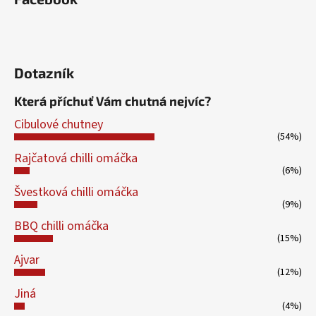
Dotazník
Která příchuť Vám chutná nejvíc?
Cibulové chutney
(54%)
Rajčatová chilli omáčka
(6%)
Švestková chilli omáčka
(9%)
BBQ chilli omáčka
(15%)
Ajvar
(12%)
Jiná
(4%)