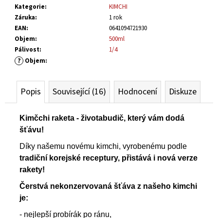
č
Kategorie
:
KIMCHI
u
Záruka
:
1 rok
j
EAN
:
0641094721930
e
Objem
:
500ml
m
Pálivost
:
1/4
e
?
Objem
:
ŠVESTKOVÁ
Popis
Související (16)
Hodnocení
Diskuze
CHILLI
OMÁČKA
-
Kimčchi raketa - životabudič, který vám dodá
HOT
šťávu!
125
Kč
Díky našemu novému kimchi, vyrobenému podle
tradiční korejské receptury, přistává i nová verze
rakety!
Čerstvá nekonzervovaná šťáva z našeho kimchi
je:
- nejlepší probírák po ránu,