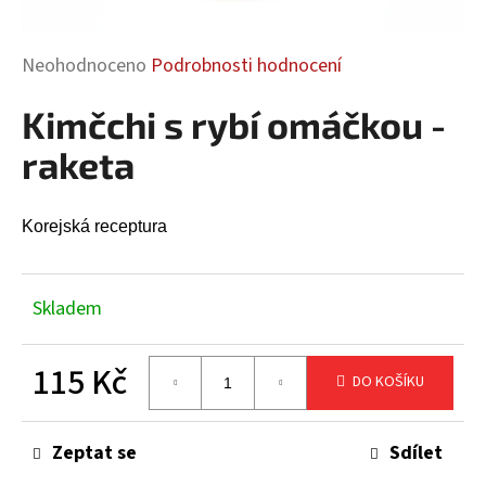
a
j
Průměrné
Neohodnoceno
Podrobnosti hodnocení
í
hodnocení
t
Kimčchi s rybí omáčkou -
produktu
?
je
raketa
0,0
z
5
Korejská receptura
hvězdiček.
HLEDAT
Skladem
D
115 Kč
o
DO KOŠÍKU
p
Měrná
o
cena:
Zeptat se
Sdílet
r
u