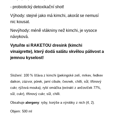
- probiotický detoxikační shot!
Výhody: stejné jako má kimchi, akorát se nemusí
nic kousat.
Nevýhody: méně vlákniny než kimchi, je vysoce
návyková.
Vytuňte si RAKETOU dresink (kimchi
vinaigrette), který dodá salátu skvělou pálivost a
jemnou kyselost!
Složení: 100 % šťáva z kimchi (pekingské zelí, mrkev, ředkev
daikon, zázvor, pórek, jarní cibule, česnek, chilli, sůl, třtinový
cukr, rýžová mouka), rybí omáčka (extrakt z ančoviček 77%,
sůl, cukr), třtinový cukr, sůl, chilli.
Obsahuje
alergeny
: ryby, korýše a výrobky z nich (4, 2).
Objem: 500 ml