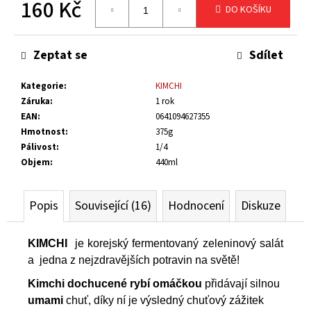
160 Kč
č
DO KOŠÍKU
u
Měrná
j
cena:
Zeptat se
Sdílet
e
m
e
Kategorie
:
KIMCHI
Záruka
:
1 rok
EAN
:
0641094627355
CIBULOVÉ
Hmotnost
:
375g
CHUTNEY
Pálivost
:
1/4
-
HOT
Objem
:
440ml
180
Kč
Popis
Související (16)
Hodnocení
Diskuze
KIMCHI
je korejský fermentovaný zeleninový salát
a jedna z nejzdravějších potravin na světě!
Kimchi dochucené rybí omáčkou
přidávají silnou
umami
chuť, díky ní je výsledný chuťový zážitek