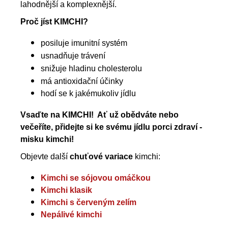
lahodnější a komplexnější.
Proč jíst KIMCHI?
posiluje imunitní systém
usnadňuje trávení
snižuje hladinu cholesterolu
má antioxidační účinky
hodí se k jakémukoliv jídlu
Vsaďte na KIMCHI! Ať už obědváte nebo
večeříte, přidejte si ke svému jídlu porci zdraví -
misku kimchi!
Objevte další
chuťové variace
kimchi:
Kimchi se sójovou omáčkou
Kimchi klasik
Kimchi s červeným zelím
Nepálivé kimchi