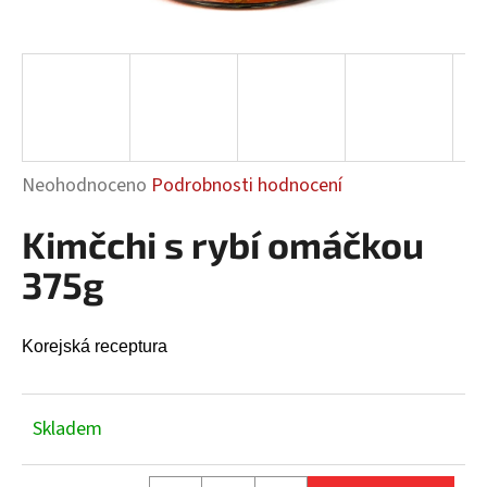
a
j
í
t
?
Průměrné
Neohodnoceno
Podrobnosti hodnocení
hodnocení
Kimčchi s rybí omáčkou
produktu
HLEDAT
je
375g
0,0
z
5
Korejská receptura
D
hvězdiček.
o
p
Skladem
o
r
u