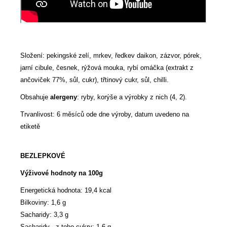
Složení: pekingské zelí, mrkev, ředkev daikon, zázvor, pórek,
jarní cibule, česnek, rýžová mouka, rybí omáčka (extrakt z
ančoviček 77%, sůl, cukr), třtinový cukr, sůl, chilli.
Obsahuje
alergeny
: ryby, korýše a výrobky z nich (4, 2).
Trvanlivost: 6 měsíců ode dne výroby, datum uvedeno na
etiketě
BEZLEPKOVÉ
Výživové hodnoty na 100g
Energetická hodnota: 19,4 kcal
Bilkoviny: 1,6 g
Sacharidy: 3,3 g
Sacharidy - z toho cukry: 1,6 g