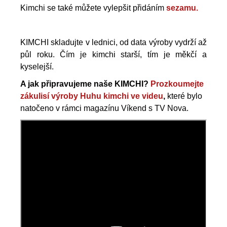
Kimchi se také můžete vylepšit přidáním
sezamu.
KIMCHI skladujte v lednici, od data výroby vydrží až
půl roku. Čím je kimchi starší, tím je měkčí a
kyselejší.
A jak připravujeme naše KIMCHI?
Prozkoumejte
zákulisí výroby Huhu kimchi ve videu
,
které bylo
natočeno v rámci magazínu Víkend s TV Nova.