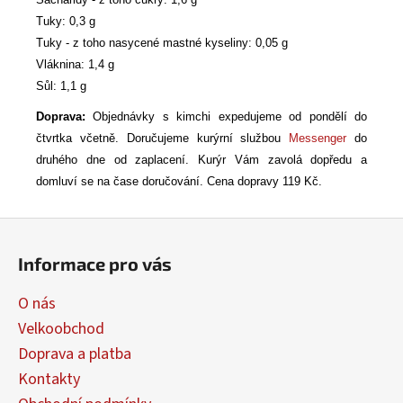
Tuky: 0,3 g
Tuky - z toho nasycené mastné kyseliny: 0,05 g
Vláknina: 1,4 g
Sůl: 1,1 g
Doprava:
Objednávky s kimchi expedujeme od pondělí do
čtvrtka včetně. Doručujeme kurýrní službou
Messenger
do
druhého dne od zaplacení. Kurýr Vám zavolá dopředu a
domluví se na čase doručování. Cena dopravy 119 Kč.
Z
á
Informace pro vás
p
a
O nás
t
Velkoobchod
í
Doprava a platba
Kontakty