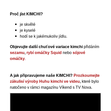
Proč jíst KIMCHI?
je skvělé
je kyselé
hodí se k jakémukoliv jídlu.
Objevujte další chuťové variace kimchi
přidáním
sezamu
,
rybí omáčky Squid
nebo
sójové
omáčky
.
A jak připravujeme naše KIMCHI?
Prozkoumejte
zákulisí výroby Huhu kimchi ve videu
,
které bylo
natočeno v rámci magazínu Víkend s TV Nova.