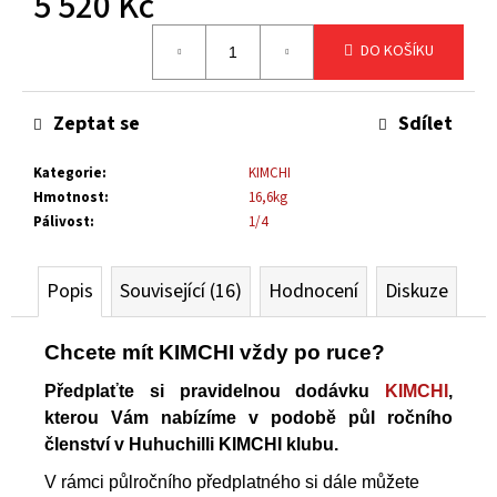
5 520 Kč
č
Měrná
u
DO KOŠÍKU
cena:
j
e
m
Zeptat se
Sdílet
e
Kategorie
:
KIMCHI
Hmotnost
:
16,6kg
KIMCHI
RAKETA
Pálivost
:
1/4
KLASIK
115
Kč
Popis
Související (16)
Hodnocení
Diskuze
Chcete mít KIMCHI vždy po ruce?
Předplaťte si pravidelnou dodávku
KIMCHI
,
kterou Vám nabízíme v podobě půl ročního
členství
v Huhuchilli KIMCHI klubu.
V rámci půlročního předplatného si dále můžete