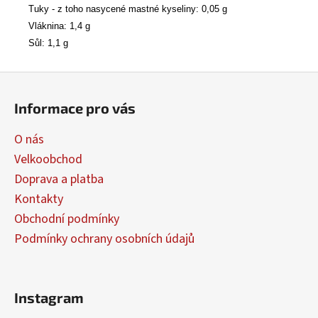
Tuky - z toho nasycené mastné kyseliny: 0,05 g
Vláknina: 1,4 g
Sůl: 1,1 g
Z
á
Informace pro vás
p
a
O nás
t
Velkoobchod
í
Doprava a platba
Kontakty
Obchodní podmínky
Podmínky ochrany osobních údajů
Instagram