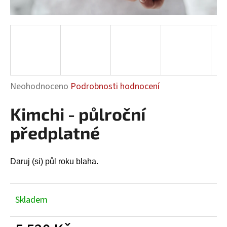
a
j
í
t
?
Průměrné
Neohodnoceno
Podrobnosti hodnocení
hodnocení
Kimchi - půlroční
produktu
HLEDAT
je
předplatné
0,0
z
5
Daruj (si) půl roku blaha.
D
hvězdiček.
o
p
Skladem
o
r
u