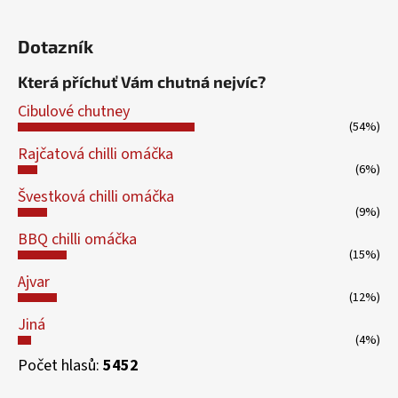
Dotazník
Která příchuť Vám chutná nejvíc?
Cibulové chutney
(54%)
Rajčatová chilli omáčka
(6%)
Švestková chilli omáčka
(9%)
BBQ chilli omáčka
(15%)
Ajvar
(12%)
Jiná
(4%)
Počet hlasů:
5452