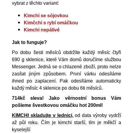
vybrat z těchto variant:
Kimchi se sójovkou
Kimčchi s rybí omáčkou
Kimchi nepálivé
Jak to funguje?
Po dobu šesti měsíců obdržíte každý měsíc čtyři
690 g sklenice, které Vám domů doručíme službou
Messenger. Jedná se o chlazené zboží, proto nelze
zasílat jiným způsobem. První várku odesíláme
ihned po zaplacení. Pak odesíláme automaticky
každý měsíc 4 sklenice po dobu 6ti měsíců.
714kč sleva! Jako věrnostní bonus Vám
pošleme švestkovou omáčku hot 200ml!
KIMCHI skladujte v lednici,
od data výroby vydrží
až půl roku. Čím je kimchi starší, tím je měkčí a
kyselejší