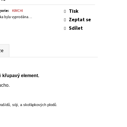
 OMÁČKA - HOT
ná
Tisk
:
gorie
:
KIMCHI
ka byla vyprodána…
Zeptat se
Sdílet
ze
i
křupavý element.
ucho.
ašídů, sóji, a skořápkových plodů.