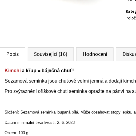
KIMCHI 690G
ŠVESTKOVÁ CHILLI
Měr
230 Kč
125 Kč
cena
Kate
Polož
Popis
Související (16)
Hodnocení
Disku
Kimchi
a křup = báječná chuť!
Sezamová semínka jsou chuťově velmi jemná a dodají kimch
Pro zvýraznění oříškové chuti semínka opražte na pánvi na s
Složení: Sezamová semínka loupaná bílá. Může obsahovat stopy lepku, ar
Datum minimální trvanlivosti: 2. 6. 2023
Objem: 100 g