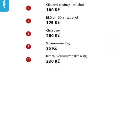
CIBULOVÉ CHUTNEY - HOT
l
Cibulové chutney - extrahot
180 Kč
180 Kč
BBQ omáčka - extrahot
125 Kč
Chilli pyré
200 Kč
Sušené maso 25g
85 Kč
Kimchi s červeným zelím 690g
230 Kč