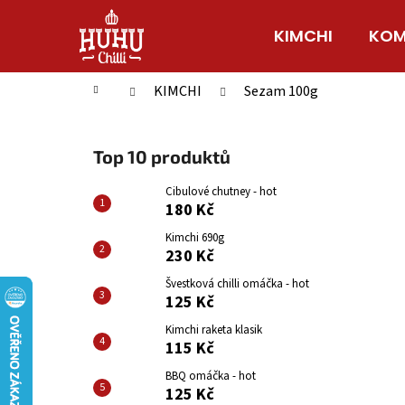
K
Přejít
na
o
KIMCHI
KOM
Zpět
Zpět
obsah
š
do
do
í
Domů
KIMCHI
Sezam 100g
obchodu
obchodu
k
P
o
Top 10 produktů
s
t
Cibulové chutney - hot
180 Kč
r
a
Kimchi 690g
230 Kč
n
n
Švestková chilli omáčka - hot
125 Kč
í
p
Kimchi raketa klasik
115 Kč
a
n
BBQ omáčka - hot
125 Kč
e