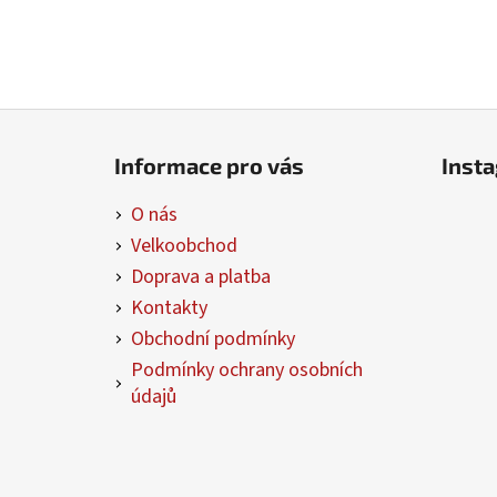
Z
á
Informace pro vás
Inst
p
a
O nás
t
Velkoobchod
í
Doprava a platba
Kontakty
Obchodní podmínky
Podmínky ochrany osobních
údajů