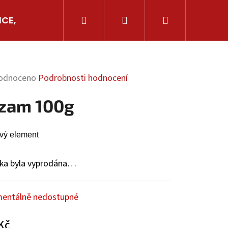
Hledat
Přihlášení
Nákupní
ICE, AJVARY
GRILOVÁNÍ
OSTATNÍ CHILLI
košík
ěrné
odnoceno
Podrobnosti hodnocení
cení
zam 100g
ktu
vý element
iček.
ka byla vyprodána…
entálně nedostupné
Následující
Kč