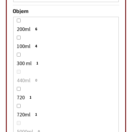
Objem
200ml
6
100ml
4
300 ml
1
440ml
0
720
1
720ml
1
5000ml
0