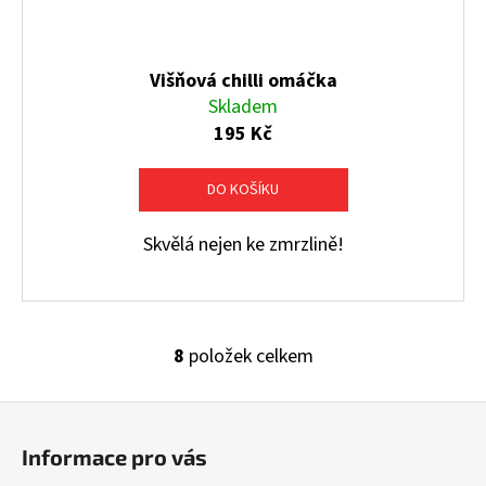
Višňová chilli omáčka
Skladem
195 Kč
DO KOŠÍKU
Skvělá nejen ke zmrzlině!
8
položek celkem
O
v
Z
l
á
á
Informace pro vás
d
p