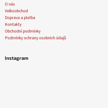
a
a
O nás
c
t
í
Velkoobchod
í
p
Doprava a platba
r
Kontakty
v
Obchodní podmínky
k
y
Podmínky ochrany osobních údajů
v
ý
p
Instagram
i
s
u