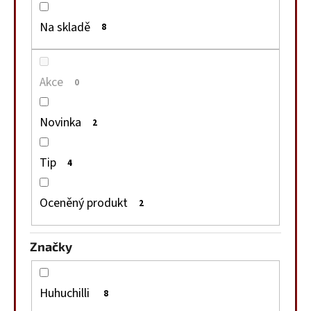
č
u
Na skladě
8
j
e
m
Akce
0
e
Novinka
2
SUŠENÉ
MASO
25G
Tip
4
85
Kč
Oceněný produkt
2
Značky
Huhuchilli
8