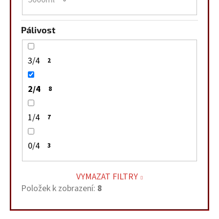
Pálivost
3/4
2
2/4
8
1/4
7
0/4
3
VYMAZAT FILTRY
Položek k zobrazení:
8