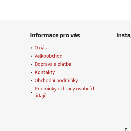
Z
á
Informace pro vás
Inst
p
a
O nás
t
Velkoobchod
í
Doprava a platba
Kontakty
Obchodní podmínky
Podmínky ochrany osobních
údajů