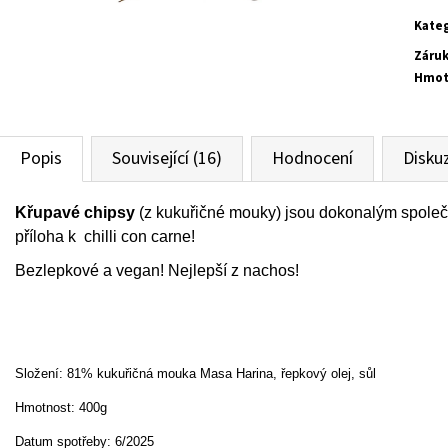
cena
KIMCHI 690G
ŠVESTKOVÁ CHILLI
Kate
230 Kč
125 Kč
Záru
Hmot
Popis
Související (16)
Hodnocení
Disku
Křupavé chipsy
(z kukuřičné mouky) jsou dokonalým spole
příloha k
chilli con carne!
Bezlepkové a vegan! Nejlepší z nachos!
Složení:
81% kukuřičná mouka Masa Harina, řepkový olej, sůl
Hmotnost: 400g
Datum spotřeby: 6/2025