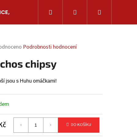
Hledat
Přihlášení
Nákupní
ICE, AJVARY
GRILOVÁNÍ
OSTATNÍ CHILLI
košík
ěrné
odnoceno
Podrobnosti hodnocení
cení
chos chipsy
ktu
pší jsou s Huhu omáčkami!
iček.
adem
Následující
Kč
DO KOŠÍKU
ná