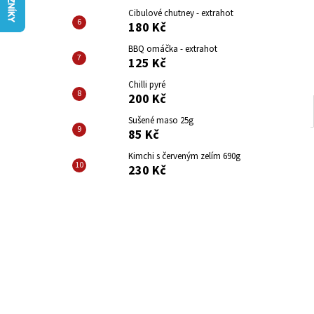
CIBULOVÉ CHUTNEY - HOT
l
Cibulové chutney - extrahot
180 Kč
180 Kč
BBQ omáčka - extrahot
125 Kč
Chilli pyré
200 Kč
Sušené maso 25g
85 Kč
Kimchi s červeným zelím 690g
230 Kč