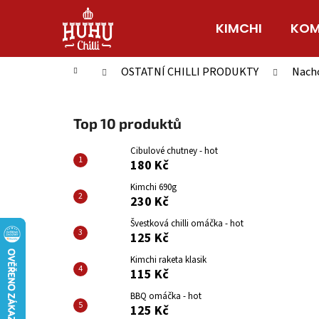
K
Přejít
na
o
KIMCHI
KOM
Zpět
Zpět
obsah
š
do
do
í
Domů
OSTATNÍ CHILLI PRODUKTY
Nach
obchodu
obchodu
k
P
o
Top 10 produktů
s
t
Cibulové chutney - hot
180 Kč
r
a
Kimchi 690g
230 Kč
n
n
Švestková chilli omáčka - hot
125 Kč
í
p
Kimchi raketa klasik
115 Kč
a
n
BBQ omáčka - hot
125 Kč
e