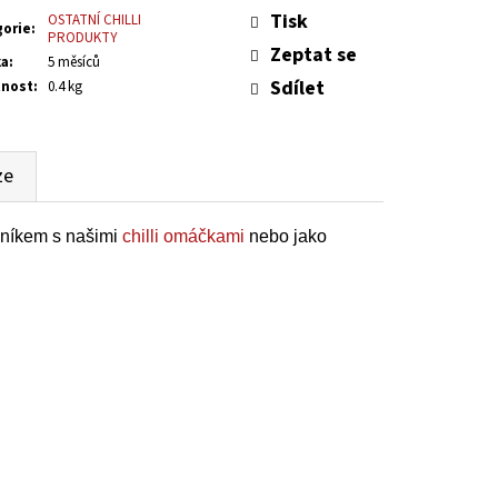
:
 OMÁČKA - HOT
Tisk
OSTATNÍ CHILLI
gorie
:
PRODUKTY
Zeptat se
ka
:
5 měsíců
Sdílet
nost
:
0.4 kg
ze
čníkem s našimi
chilli omáčkami
nebo jako