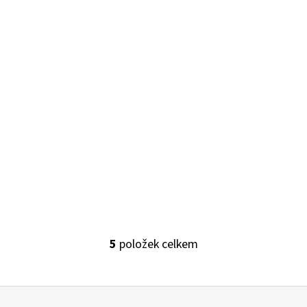
5
položek celkem
O
v
l
á