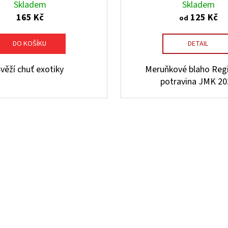
Skladem
Skladem
165 Kč
125 Kč
od
DO KOŠÍKU
DETAIL
věží chuť exotiky
Meruňkové blaho Regi
potravina JMK 20