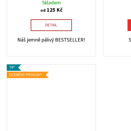
Skladem
125 Kč
od
DETAIL
Náš jemně pálivý BESTSELLER!
S
TIP
OCENĚNÝ PRODUKT