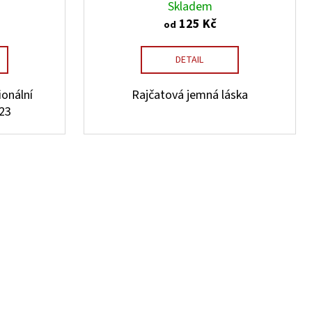
Skladem
125 Kč
od
DETAIL
onální
Rajčatová jemná láska
23