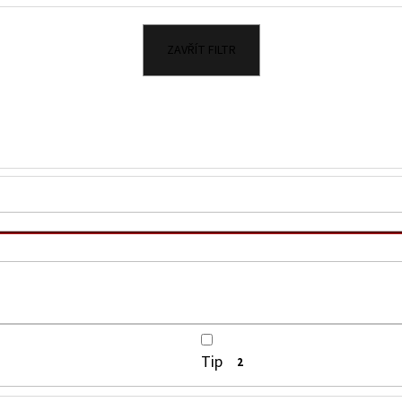
KIMCHI 690G
ŠVESTKOVÁ CHILLI
230 Kč
125 Kč
ZAVŘÍT FILTR
Tip
2