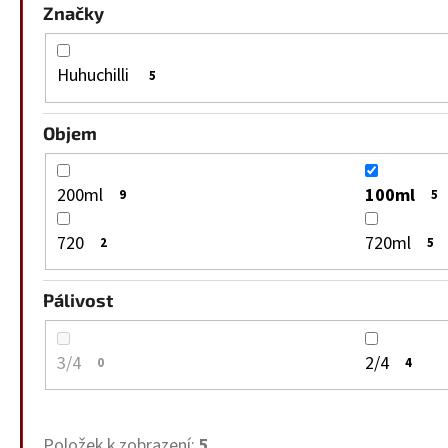
Značky
Huhuchilli
5
Objem
200ml
100ml
9
5
720
720ml
2
5
Pálivost
3/4
2/4
0
4
Položek k zobrazení:
5