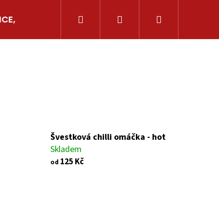
Hledat
Přihlášení
Nákupní
ICE, AJVARY
GRILOVÁNÍ
OSTATNÍ CHILLI
košík
Švestková chilli omáčka - hot
Skladem
125 Kč
od
Následující