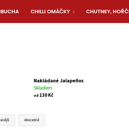
BUCHA
CHILLI OMÁČKY
CHUTNEY, HOŘČ
Co potřebujete najít?
HLEDAT
Doporučujeme
Nakládané Jalapeños
Skladem
130 Kč
od
anější
Abecedně