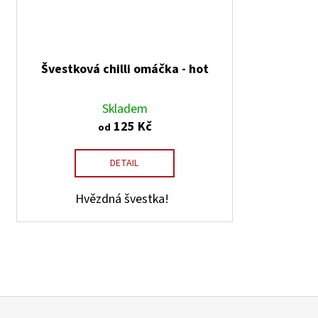
Švestková chilli omáčka - hot
Skladem
125 Kč
od
DETAIL
Hvězdná švestka!
Z