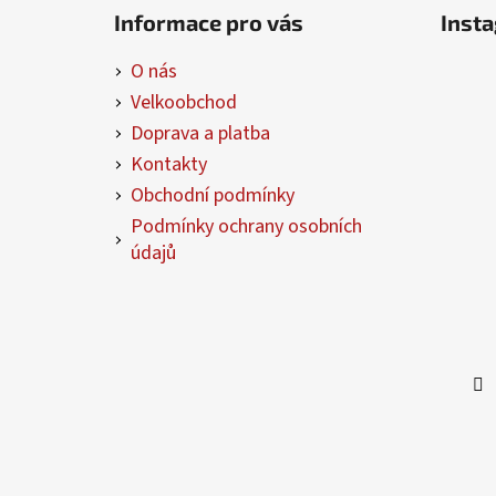
á
Informace pro vás
Inst
p
a
O nás
t
Velkoobchod
í
Doprava a platba
Kontakty
Obchodní podmínky
Podmínky ochrany osobních
údajů