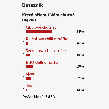
Dotazník
Která příchuť Vám chutná
nejvíc?
Cibulové chutney
(54%)
Rajčatová chilli omáčka
(6%)
Švestková chilli omáčka
(9%)
BBQ chilli omáčka
(15%)
Ajvar
(12%)
Jiná
(4%)
Počet hlasů:
5453