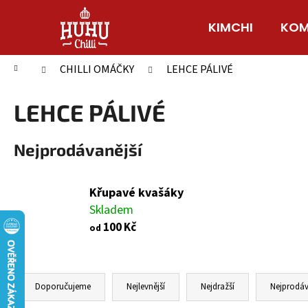
K
Přejít
na
o
KIMCHI
KOM
Zpět
Zpět
obsah
š
do
do
í
Domů
CHILLI OMÁČKY
LEHCE PÁLIVÉ
obchodu
obchodu
k
LEHCE PÁLIVÉ
Nejprodávanější
Křupavé kvašáky
Skladem
100 Kč
od
Ř
a
Doporučujeme
Nejlevnější
Nejdražší
Nejprodáv
z