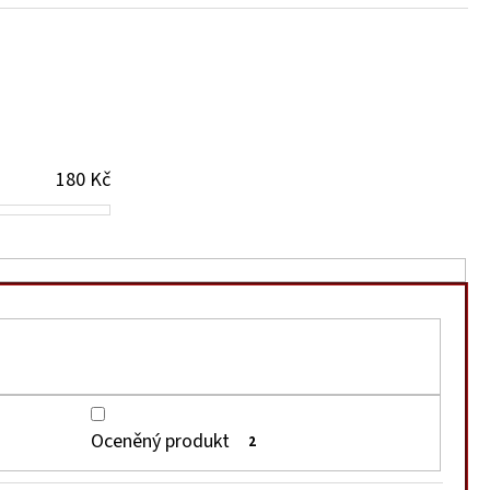
 OMÁČKA - HOT
180
Kč
Oceněný produkt
2