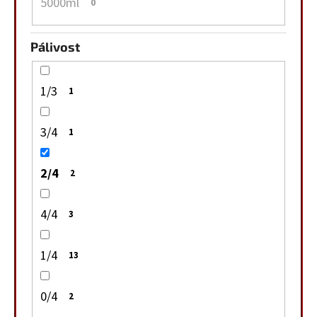
5000ml
0
Pálivost
1/3
1
3/4
1
2/4
2
4/4
3
1/4
13
0/4
2