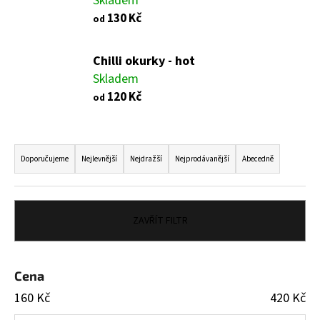
Skladem
a
130 Kč
od
j
í
Chilli okurky - hot
t
Skladem
?
120 Kč
od
Ř
a
Doporučujeme
Nejlevnější
Nejdražší
Nejprodávanější
Abecedně
HLEDAT
z
e
n
ZAVŘÍT FILTR
í
D
p
o
p
r
Cena
o
o
r
160
Kč
420
Kč
d
u