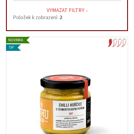
VYMAZAT FILTRY
Položek k zobrazení:
2
V
NOVINKA
ý
TIP
p
i
s
p
r
o
d
u
k
t
ů