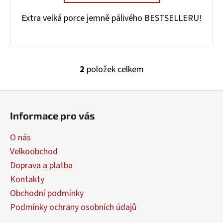
Extra velká porce jemně pálivého BESTSELLERU!
2
položek celkem
O
v
Z
l
á
á
Informace pro vás
d
p
a
a
O nás
c
t
í
Velkoobchod
í
p
Doprava a platba
r
Kontakty
v
Obchodní podmínky
k
y
Podmínky ochrany osobních údajů
v