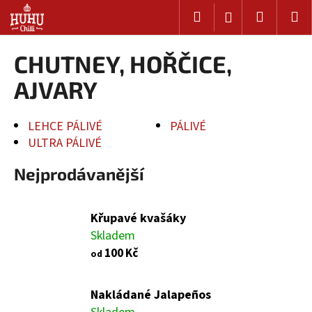
K
Přejít
Hledat
Nákup
M
Přihlášení
na
o
Zpět
Zpět
obsah
košík
š
CHUTNEY, HOŘČICE,
í
C
k
AJVARY
o
p
LEHCE PÁLIVÉ
PÁLIVÉ
o
ULTRA PÁLIVÉ
t
ř
Nejprodávanější
e
b
Křupavé kvašáky
u
Skladem
j
100 Kč
od
e
t
e
Nakládané Jalapeños
n