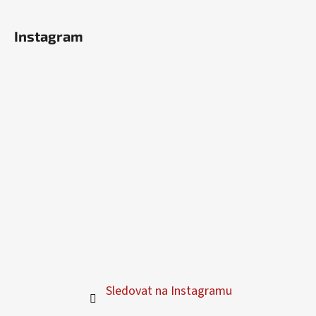
ý
p
Instagram
i
s
u
Sledovat na Instagramu