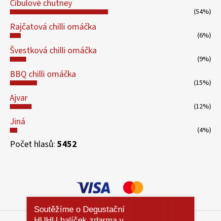
Cibulové chutney
(54%)
Rajčatová chilli omáčka
(6%)
Švestková chilli omáčka
(9%)
BBQ chilli omáčka
(15%)
Ajvar
(12%)
Jiná
(4%)
Počet hlasů:
5452
Soutěžíme o Degustační
HUHU balíček zdarma v