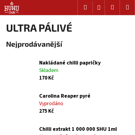
K
Přejít
Hledat
Nákup
M
Přihlášení
na
o
Zpět
Zpět
obsah
košík
š
ULTRA PÁLIVÉ
í
C
k
o
Nejprodávanější
p
o
Nakládané chilli papričky
t
Skladem
ř
170 Kč
e
b
u
Carolina Reaper pyré
j
Vyprodáno
e
275 Kč
t
e
Chilli extrakt 1 000 000 SHU 1ml
n