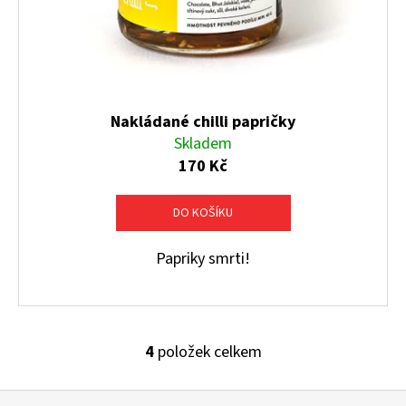
Nakládané chilli papričky
Skladem
170 Kč
DO KOŠÍKU
Papriky smrti!
4
položek celkem
O
v
Z
l