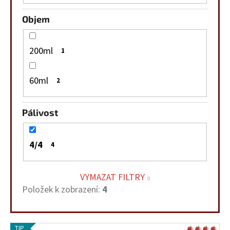
Objem
200ml
1
60ml
2
Pálivost
4/4
4
VYMAZAT FILTRY
Položek k zobrazení:
4
V
TIP