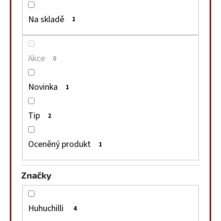
č
u
Na skladě
1
j
e
m
Akce
0
e
Novinka
1
CHILLI
PYRÉ
200
Tip
2
Kč
Oceněný produkt
1
Značky
Huhuchilli
4