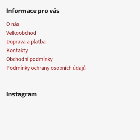
á
á
Informace pro vás
d
p
a
a
O nás
c
t
í
Velkoobchod
í
p
Doprava a platba
r
Kontakty
v
Obchodní podmínky
k
y
Podmínky ochrany osobních údajů
v
ý
p
Instagram
i
s
u