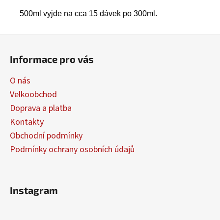
500ml vyjde na cca 15 dávek po 300ml.
Z
á
Informace pro vás
p
a
O nás
t
Velkoobchod
í
Doprava a platba
Kontakty
Obchodní podmínky
Podmínky ochrany osobních údajů
Instagram