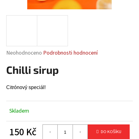
a
j
í
t
?
Průměrné
Neohodnoceno
Podrobnosti hodnocení
hodnocení
Chilli sirup
produktu
HLEDAT
je
0,0
Citrónový speciál!
z
5
D
hvězdiček.
o
Skladem
p
o
150 Kč
r
DO KOŠÍKU
u