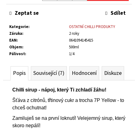
Měrná
č
cena:
u
Zeptat se
Sdílet
j
e
Kategorie
:
OSTATNÍ CHILLI PRODUKTY
m
Záruka
:
2 roky
e
EAN
:
0641094145415
Objem
:
500ml
Pálivost
:
1/4
ŠVESTKOVÁ
CHILLI
OMÁČKA
-
Popis
Související (7)
Hodnocení
Diskuze
HOT
125
Kč
Chilli sirup - nápoj, který Ti zchladí žáhu!
Šťáva z citrónů, třtinový cukr a trocha 7P Yellow - to
chceš ochutnat!
Zamiluješ se na první loknutí! Velejemný sirup, který
skoro nepálí!