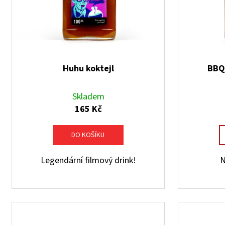
d
u
k
t
ů
Huhu koktejl
BBQ
Skladem
165 Kč
DO KOŠÍKU
Legendární filmový drink!
N