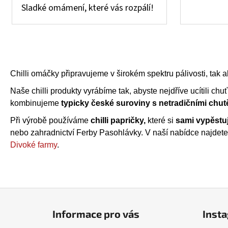
Sladké omámení, které vás rozpálí!
Chilli omáčky připravujeme v širokém spektru pálivosti, tak 
Naše chilli produkty vyrábíme tak, abyste nejdříve ucítili chu
kombinujeme
typicky české suroviny s netradičními chut
Při výrobě používáme
chilli papričky,
které si
sami vypěstu
nebo zahradnictví Ferby Pasohlávky. V naší nabídce najdete t
Divoké farmy
.
Z
á
Informace pro vás
Inst
p