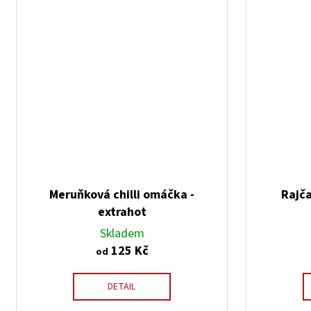
Meruňková chilli omáčka -
Rajča
extrahot
Skladem
125 Kč
od
DETAIL