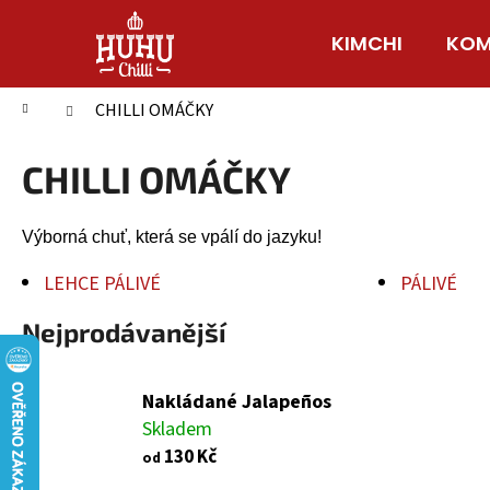
K
Přejít
na
o
KIMCHI
KOM
Zpět
Zpět
obsah
š
do
do
í
Domů
CHILLI OMÁČKY
obchodu
obchodu
k
CHILLI OMÁČKY
Výborná chuť, která se vpálí do jazyku!
LEHCE PÁLIVÉ
PÁLIVÉ
Nejprodávanější
Nakládané Jalapeños
Skladem
130 Kč
od