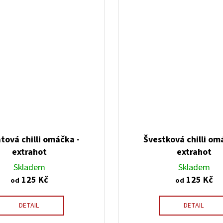
tová chilli omáčka -
Švestková chilli om
extrahot
extrahot
Skladem
Skladem
125 Kč
125 Kč
od
od
DETAIL
DETAIL