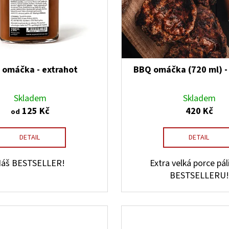
 omáčka - extrahot
BBQ omáčka (720 ml) -
Skladem
Skladem
125 Kč
420 Kč
od
DETAIL
DETAIL
áš BESTSELLER!
Extra velká porce pá
BESTSELLERU!