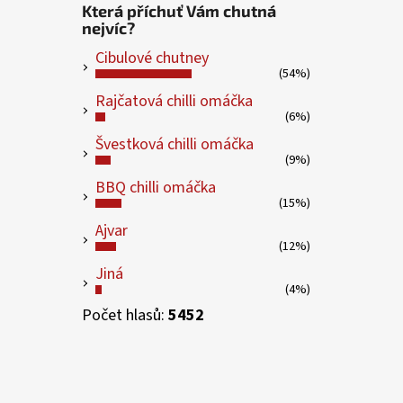
Která příchuť Vám chutná
nejvíc?
Cibulové chutney
(54%)
Rajčatová chilli omáčka
(6%)
Švestková chilli omáčka
(9%)
BBQ chilli omáčka
(15%)
Ajvar
(12%)
Jiná
(4%)
Počet hlasů:
5452