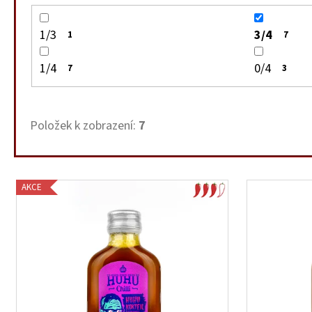
1/3
3/4
1
7
1/4
0/4
7
3
Položek k zobrazení:
7
V
AKCE
ý
p
i
s
p
r
o