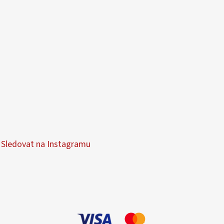
i
s
u
Sledovat na Instagramu