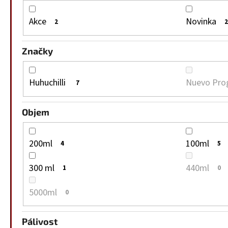
Akce
Novinka
2
2
Značky
Huhuchilli
Nuevo Pro
7
Objem
200ml
100ml
4
5
300 ml
440ml
1
0
5000ml
0
Pálivost