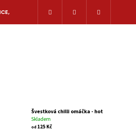
Hledat
Přihlášení
Nákupní
ICE, AJVARY
GRILOVÁNÍ
OSTATNÍ CHILLI
košík
Švestková chilli omáčka - hot
Následující
Skladem
125 Kč
od