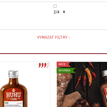
2/4
8
VYMAZAT FILTRY
AKCE
NOVINKA