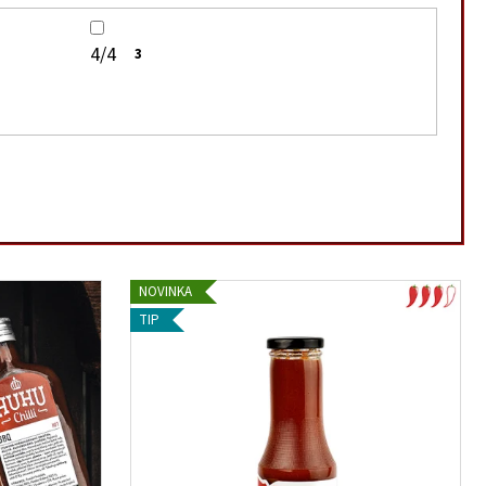
4/4
3
NOVINKA
TIP