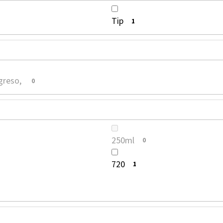
Tip
1
greso,
0
250ml
0
720
1