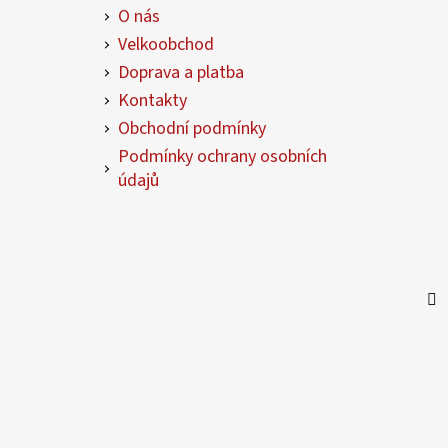
a
O nás
t
Velkoobchod
í
Doprava a platba
Kontakty
Obchodní podmínky
Podmínky ochrany osobních
údajů