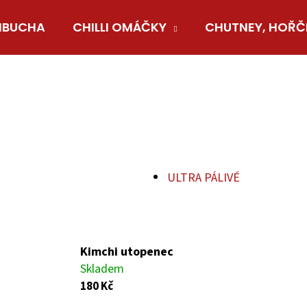
BUCHA
CHILLI OMÁČKY
CHUTNEY, HOŘČ
Co potřebujete najít?
HLEDAT
ULTRA PÁLIVÉ
Doporučujeme
Kimchi utopenec
Skladem
180 Kč