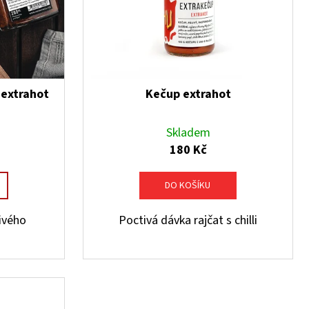
 extrahot
Kečup extrahot
Skladem
180 Kč
DO KOŠÍKU
livého
Poctivá dávka rajčat s chilli