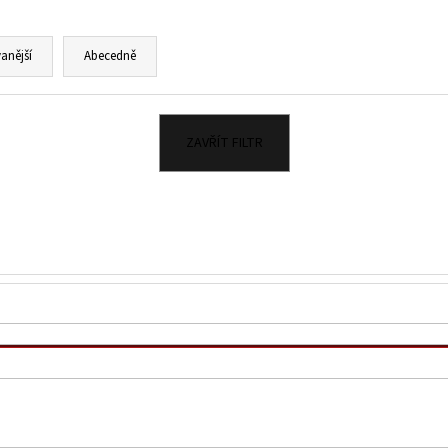
KIMCHI 690G
ŠVESTKOVÁ CHILLI
230 Kč
125 Kč
anější
Abecedně
ZAVŘÍT FILTR