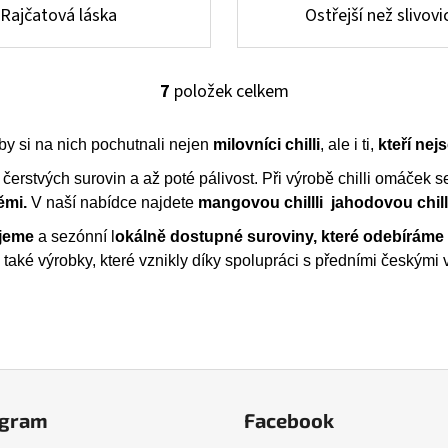
Rajčatová láska
Ostřejší než slivov
7
položek celkem
O
v
l
aby si na nich pochutnali nejen
milovníci chilli
, ale i ti,
kteří nejs
á
ť čerstvých surovin a až poté pálivost. Při výrobě chilli omáček 
d
ěmi.
V naší nabídce najdete
mangovou chillli jahodovou chill
a
c
jeme
a sezónní l
okálně dostupné suroviny, které odebíráme
í
aké výrobky, které vznikly díky spolupráci s předními českými 
p
r
v
k
y
v
ý
agram
Facebook
p