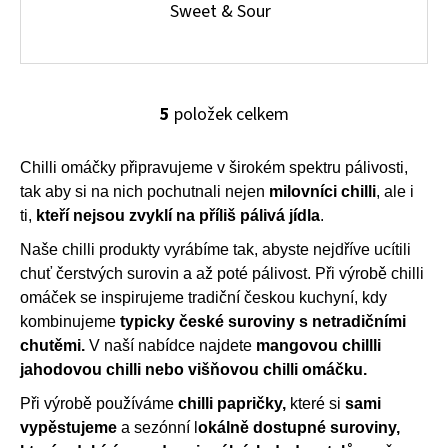
Sweet & Sour
5
položek celkem
O
v
l
Chilli omáčky připravujeme v širokém spektru pálivosti,
á
tak aby si na nich pochutnali nejen
milovníci chilli
, ale i
d
ti,
kteří nejsou zvyklí na příliš pálivá jídla
.
a
Naše chilli produkty vyrábíme tak, abyste nejdříve ucítili
c
chuť čerstvých surovin a až poté pálivost. Při výrobě chilli
í
p
omáček se inspirujeme tradiční českou kuchyní, kdy
r
kombinujeme
typicky české suroviny s netradičními
v
chutěmi.
V naší nabídce najdete
mangovou chillli
k
jahodovou chilli nebo višňovou chilli omáčku.
y
Při výrobě používáme
chilli papričky,
které si
sami
v
vypěstujeme
a sezónní l
okálně dostupné suroviny,
ý