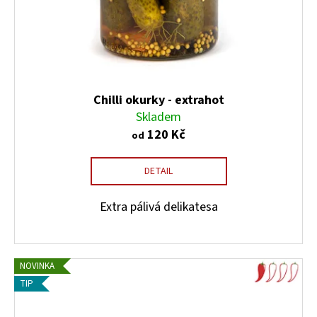
Chilli okurky - extrahot
Skladem
120 Kč
od
DETAIL
Extra pálivá delikatesa
NOVINKA
TIP