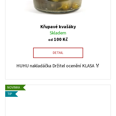
Křupavé kvašáky
Skladem
100 Kč
od
DETAIL
HUHU nakladáčka Držitel ocenění KLASA 🏅
NOVINKA
TIP