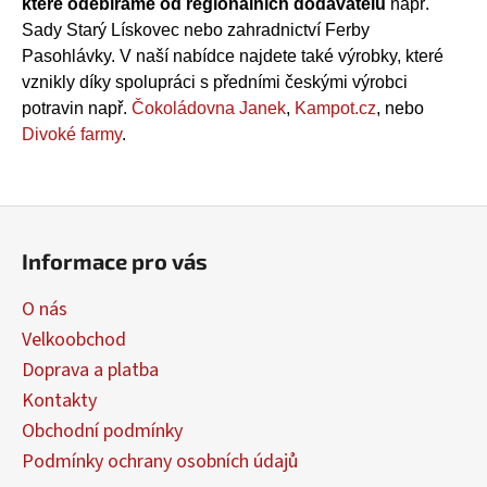
p
které odebíráme od regionálních dodavatelů
např.
i
Sady Starý Lískovec nebo zahradnictví Ferby
s
Pasohlávky. V naší nabídce najdete také výrobky, které
u
vznikly díky spolupráci s předními českými výrobci
potravin např.
Čokoládovna Janek
,
Kampot.cz
, nebo
Divoké farmy
.
Z
á
Informace pro vás
p
a
O nás
t
Velkoobchod
í
Doprava a platba
Kontakty
Obchodní podmínky
Podmínky ochrany osobních údajů