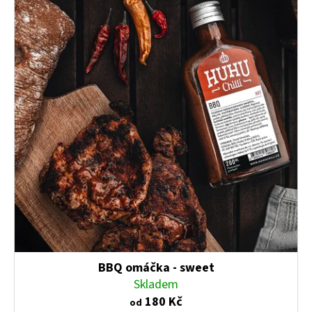
p
i
s
p
r
o
d
u
k
t
ů
BBQ omáčka - sweet
Skladem
180 Kč
od