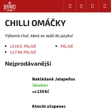
K
Přejít
Hledat
Nákup
M
Přihlášení
na
o
Zpět
Zpět
obsah
košík
š
CHILLI OMÁČKY
í
C
k
o
Výborná chuť, která se vpálí do jazyku!
p
o
LEHCE PÁLIVÉ
PÁLIVÉ
ULTRA PÁLIVÉ
t
ř
Nejprodávanější
e
b
u
Nakládané Jalapeños
j
Skladem
e
130 Kč
od
t
e
Kimchi utopenec
n