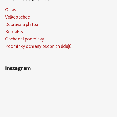
p
a
O nás
t
Velkoobchod
í
Doprava a platba
Kontakty
Obchodní podmínky
Podmínky ochrany osobních údajů
Instagram