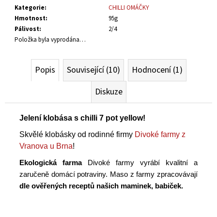
č
Kategorie
:
CHILLI OMÁČKY
u
Hmotnost
:
95g
j
Pálivost
:
2/4
e
Položka byla vyprodána…
m
e
Popis
Související (10)
Hodnocení (1)
KIMCHI
Diskuze
690G
230
Kč
Jelení klobása s chilli 7 pot yellow!
Skvělé klobásky od rodinné firmy
Divoké farmy z
Vranova u Brna
!
Ekologická farma
Divoké farmy vyrábí kvalitní a
zaručeně domácí potraviny. Maso z farmy zpracovávají
dle ověřených receptů našich maminek, babiček.