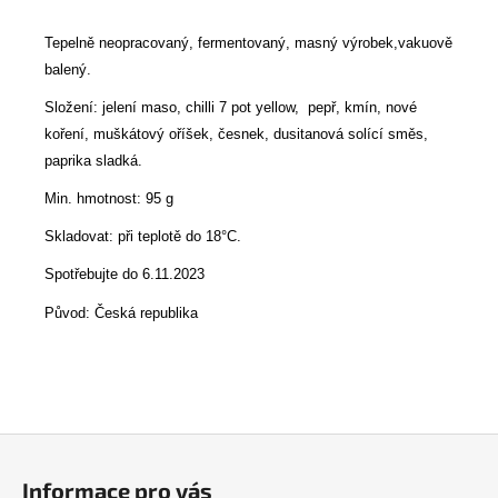
Tepelně neopracovaný, fermentovaný, masný výrobek,vakuově
balený.
Složení: jelení maso, chilli 7 pot yellow, pepř, kmín, nové
koření, muškátový oříšek, česnek, dusitanová solící směs,
paprika sladká.
Min. hmotnost: 95 g
Skladovat: při teplotě do 18°C.
Spotřebujte do 6.11.2023
Původ: Česká republika
Z
á
Informace pro vás