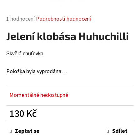
a
j
Průměrné
1 hodnocení
Podrobnosti hodnocení
í
hodnocení
t
Jelení klobása Huhuchilli
produktu
?
je
5,0
Skvělá chuťovka
z
5
hvězdiček.
Položka byla vyprodána…
HLEDAT
Momentálně nedostupné
D
o
130 Kč
p
Měrná
o
cena:
r
Zeptat se
Sdílet
u